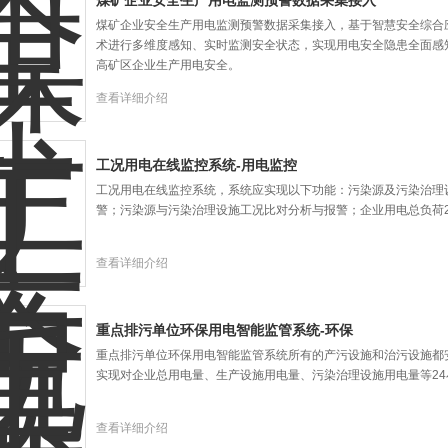
煤矿企业安全生产用电监测预警数据采集接入
煤矿企业安全生产用电监测预警数据采集接入，基于智慧安全综合
术进行多维度感知、实时监测安全状态，实现用电安全隐患全面感
高矿区企业生产用电安全。
查看详细介绍
工况用电在线监控系统-用电监控
工况用电在线监控系统，系统应实现以下功能：污染源及污染治理
警；污染源与污染治理设施工况比对分析与报警；企业用电总负荷2
查看详细介绍
重点排污单位环保用电智能监管系统-环保
重点排污单位环保用电智能监管系统所有的产污设施和治污设施都
实现对企业总用电量、生产设施用电量、污染治理设施用电量等2
查看详细介绍