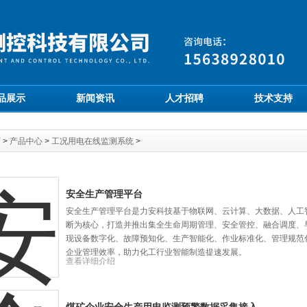
品展示
新闻资讯
人才招聘
技术支持
页
>
产品中心
>
工况用电在线监测系统
>
安全生产管理平台
安全生产管理平台是力安科技基于物联网、云计算、大数据、人工
断为核心，打造并推出集全生命周期管理、安全管控、融合调度、
现设备数字化、故障预知化、生产智能化、作业标准化、管理规范
企业管理效率，助力化工行业智能制造提速发展。
查看详细介绍