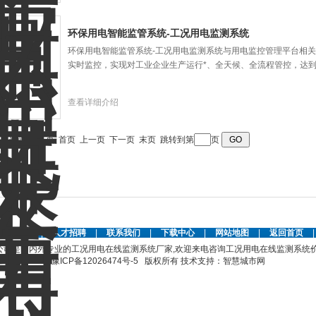
环保用电智能监管系统-工况用电监测系统
环保用电智能监管系统-工况用电监测系统与用电监控管理平台相
实时监控，实现对工业企业生产运行*、全天候、全流程管控，达到从
查看详细介绍
录，当前 1 / 1 页 首页 上一页 下一页 末页 跳转到第
页
关于公司
|
人才招聘
|
联系我们
|
下载中心
|
网站地图
|
返回首页
公司是国内外专业的工况用电在线监测系统厂家,欢迎来电咨询工况用电在线监测系统
豫ICP备12026474号-5
版权所有 技术支持：
智慧城市网