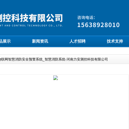
品展示
新闻资讯
人才招聘
技术支持
物联网智慧消防安全预警系统_智慧消防系统-河南力安测控科技有限公司