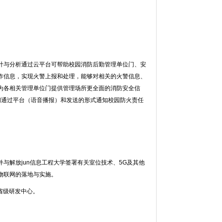
计与分析通过云平台可帮助校园消防后勤管理单位门、安
作信息，实现火警上报和处理，能够对相关的火警信息、
为各相关管理单位门提供管理场所更全面的消防安全信
间通过平台（语音播报）和发送的形式通知校园防火责任
与解放jun信息工程大学签署有关室位技术、5G及其他
物联网的落地与实施。
省级研发中心。