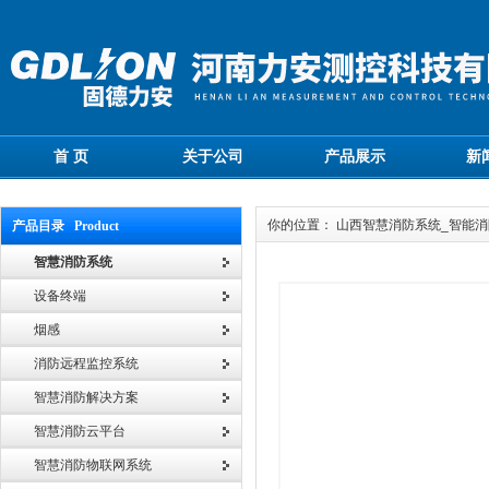
首 页
关于公司
产品展示
新
你的位置： 山西智慧消防系统_智能
产品目录 Product
智慧消防系统
设备终端
烟感
消防远程监控系统
智慧消防解决方案
智慧消防云平台
智慧消防物联网系统