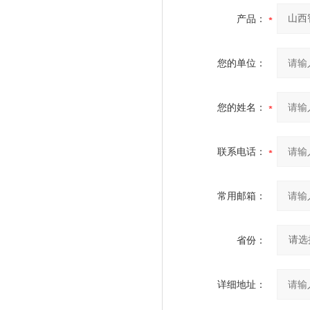
产品：
您的单位：
您的姓名：
联系电话：
常用邮箱：
省份：
详细地址：