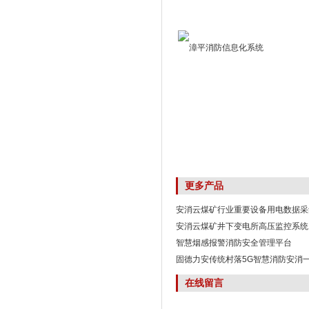
更多产品
安消云煤矿行业重要设备用电数据采
安消云煤矿井下变电所高压监控系统
智慧烟感报警消防安全管理平台
固德力安传统村落5G智慧消防安消
在线留言