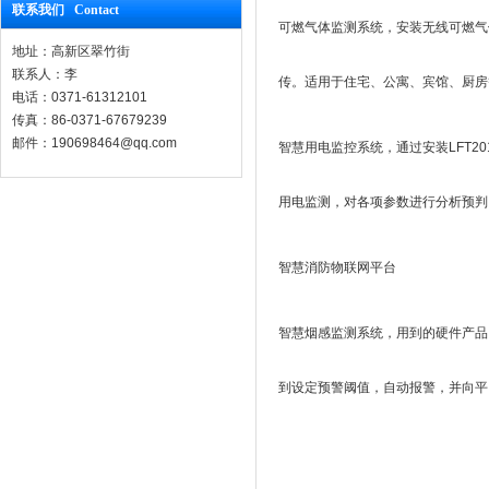
联系我们 Contact
可燃气体监测系统，安装无线可燃气体
地址：高新区翠竹街
联系人：李
传。适用于住宅、公寓、宾馆、厨房
电话：0371-61312101
传真：86-0371-67679239
邮件：190698464@qq.com
智慧用电监控系统，通过安装LFT
用电监测，对各项参数进行分析预判
智慧消防物联网平台
智慧烟感监测系统，用到的硬件产品
到设定预警阈值，自动报警，并向平