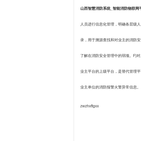
山西智慧消防系统_智能消防物联网
人员进行信息化管理，明确各层级人
录，用于溯源查找和对业主的消防安
了解在消防安全管理中的弱项。F)
业主平台的上级平台，是替代管理平
业主单位的消防报警火警异常信息。
zwzhxftgxx