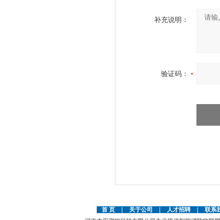
补充说明：
验证码：
首 页
|
关于公司
|
人才招聘
|
联系