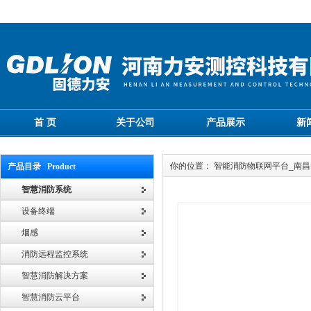
首 页
关于公司
产品展示
新
你的位置： 智能消防物联网平台_南
产品目录 Product
智慧消防系统
设备终端
烟感
消防远程监控系统
智慧消防解决方案
智慧消防云平台