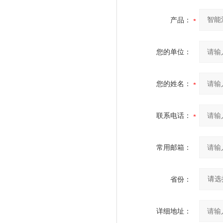
产品：
您的单位：
您的姓名：
联系电话：
常用邮箱：
省份：
详细地址：