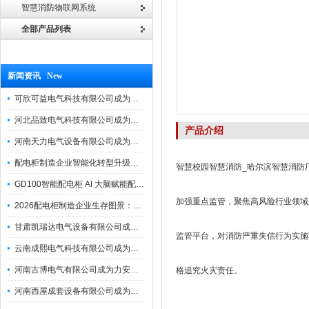
智慧消防物联网系统
全部产品列表
新闻资讯 New
可欣可益电气科技有限公司成为力安电易云战略合作伙伴，共创智能配电新未来
河北品致电气科技有限公司成为力安电易云战略合作伙伴，共创智能配电新未来
产品介绍
河南天力电气设备有限公司成为力安电易云战略合作伙伴，共创智能配电新未来
配电柜制造企业智能化转型升级研讨会在力安成功举办
智慧校园智慧消防_哈尔滨智慧消防
GD100智能配电柜 AI 大脑赋能配电柜制造企业高压一键顺控！
加强重点监管，聚焦高风险行业领域
2026配电柜制造企业生存图景：市场、政策与智能化转型路径
甘肃凯瑞达电气设备有限公司成为电易云战略合作伙伴，共创智能配电新未来
监管平台，对消防严重失信行为实施
云南成熙电气科技有限公司成为力安电易云战略合作伙伴，共创智能配电新未来
河南古博电气有限公司成为力安电易云战略合作伙伴，共创智能配电新未来！
格追究火灾责任。
河南西屋成套设备有限公司成为力安电易云战略合作伙伴，共创智能配电新未来