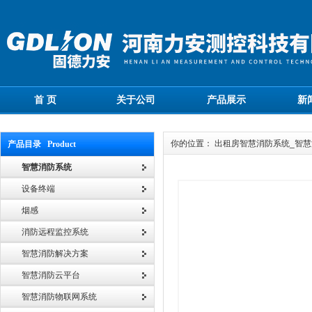
首 页
关于公司
产品展示
新
你的位置： 出租房智慧消防系统_智
产品目录 Product
智慧消防系统
设备终端
烟感
消防远程监控系统
智慧消防解决方案
智慧消防云平台
智慧消防物联网系统