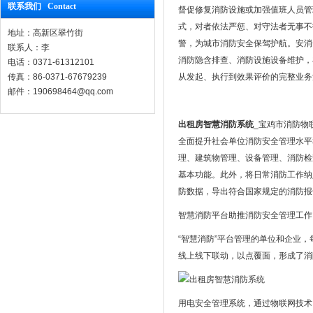
联系我们 Contact
督促修复消防设施或加强值班人员管
式，对者依法严惩、对守法者无事不
地址：高新区翠竹街
警，为城市消防安全保驾护航。安消
联系人：李
消防隐含排查、消防设施设备维护，
电话：0371-61312101
传真：86-0371-67679239
从发起、执行到效果评价的完整业务
邮件：190698464@qq.com
出租房智慧消防系统
_宝鸡市消防物
全面提升社会单位消防安全管理水平
理、建筑物管理、设备管理、消防检
基本功能。此外，将日常消防工作纳
防数据，导出符合国家规定的消防报
智慧消防平台助推消防安全管理工作
“智慧消防”平台管理的单位和企业
线上线下联动，以点覆面，形成了消
用电安全管理系统，通过物联网技术