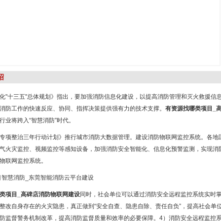
绍
化"十三五"总体规划》指出，要加强消防信息化建设，以提高消防管理和灭火救援信
消防工作的快速反应、协同、指挥决策提供强有力的技术支撑。
有资源找哪类项目_
行业将跨入“智慧消防”时代。
专项整治三年行动计划》推行城市消防大数据管理。建设消防物联网监控系统。各地
气火灾监控、视频监控等感知设备，加强消防安全智能化、信息化预警监测，实现消防
物联网监控系统。
类项目_高碑店消防物联网建设
同时，社会单位可以通过消防安全远程监控系统实时
整改自身存在的火灾隐患，真正做到“安全自查、隐患自除、责任自负”，提高社会单
防监督警务机制改革，提高消防监督质量和效率的必要保障。4）消防安全远程监控