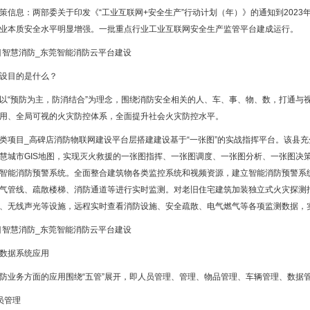
策信息：两部委关于印发《“工业互联网+安全生产”行动计划（年）》的通知到202
业本质安全水平明显增强。一批重点行业工业互联网安全生产监管平台建成运行。
设目的是什么？
以“预防为主，防消结合”为理念，围绕消防安全相关的人、车、事、物、数，打通与
用、全局可视的火灾防控体系，全面提升社会火灾防控水平。
类项目_高碑店消防物联网建设平台层搭建建设基于“一张图”的实战指挥平台。该县
慧城市GIS地图，实现灭火救援的一张图指挥、一张图调度、一张图分析、一张图决
智能消防预警系统。全面整合建筑物各类监控系统和视频资源，建立智能消防预警系
气管线、疏散楼梯、消防通道等进行实时监测。对老旧住宅建筑加装独立式火灾探测
、无线声光等设施，远程实时查看消防设施、安全疏散、电气燃气等各项监测数据，
数据系统应用
防业务方面的应用围绕“五管”展开，即人员管理、管理、物品管理、车辆管理、数据
员管理