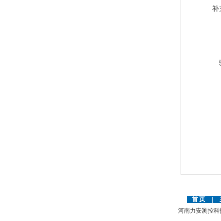
补
首 页
|
河南力安测控科