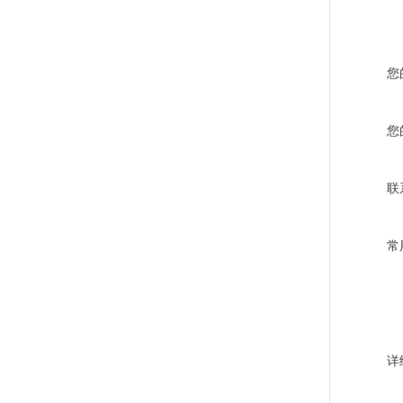
您
您
联
常
详