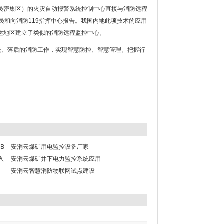
员密集区）的火灾自动报警系统控制中心直接与消防远程
员和向消防119指挥中心报告。我国内地此项技术的应用
达地区建立了类似的消防远程监控中心。
统、落后的消防工作，实现智慧防控、智慧管理。把握行
B
安消云煤矿用电监控设备厂家
入
安消云煤矿井下电力监控系统应用
安消云智慧消防物联网试点建设