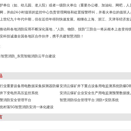
护单位（如、幼儿园、老人院）或者一级防火单位（重要办公楼、加油站、网吧，人
网，并由24小时值班的监控中心负责管理网络和处置报警呼叫，并着火单位的值班人
上世纪九十年代中期，但在近些年得到快速发展。相继在上海、浙江、天津等经济发
推动和各地消防应用不断深化落地，“人防、物防、技防”三防合一将从根本上改变传
安科技诚邀全国各地区合作伙伴，携手共建智慧消防！
x
品
行业重要设备用电数据采集探测器防爆
安消云煤矿井下重点设备用电监测系统防爆DB
井下变电所高压监控系统
安消云煤矿企业安全生产用电监测预警数据接
警消防安全管理平台
智慧消防综合管理平台 消防+安防系统
统村落5G智慧消防安消一体化建设
言