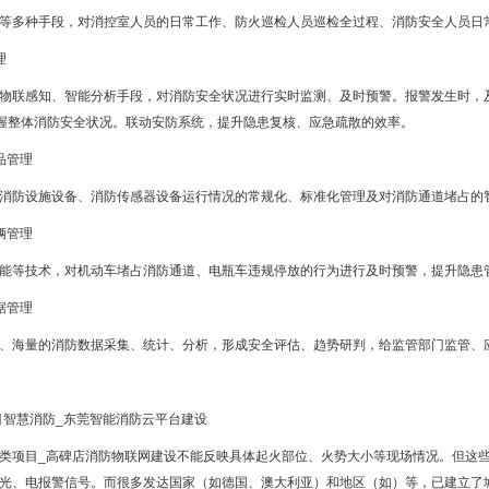
等多种手段，对消控室人员的日常工作、防火巡检人员巡检全过程、消防安全人员日
理
物联感知、智能分析手段，对消防安全状况进行实时监测、及时预警。报警发生时，
把握整体消防安全状况。联动安防系统，提升隐患复核、应急疏散的效率。
品管理
消防设施设备、消防传感器设备运行情况的常规化、标准化管理及对消防通道堵占的
辆管理
能等技术，对机动车堵占消防通道、电瓶车违规停放的行为进行及时预警，提升隐患
据管理
、海量的消防数据采集、统计、分析，形成安全评估、趋势研判，给监管部门监管、
类项目_高碑店消防物联网建设不能反映具体起火部位、火势大小等现场情况。但这
光、电报警信号。而很多发达国家（如德国、澳大利亚）和地区（如）等，已建立了