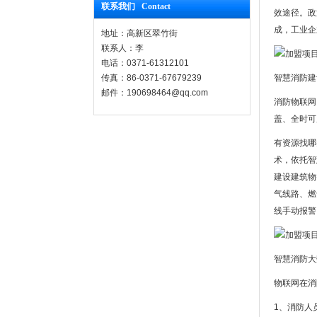
联系我们 Contact
效途径。政
成，工业企
地址：高新区翠竹街
联系人：李
电话：0371-61312101
传真：86-0371-67679239
智慧消防建
邮件：190698464@qq.com
消防物联网
盖、全时可
有资源找哪
术，依托智
建设建筑物
气线路、燃
线手动报警
智慧消防大
物联网在消
1、消防人