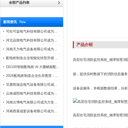
全部产品列表
新闻资讯 New
可欣可益电气科技有限公司成为力安电易云战略合作伙伴，共创智能配电新未来
河北品致电气科技有限公司成为力安电易云战略合作伙伴，共创智能配电新未来
产品介绍
河南天力电气设备有限公司成为力安电易云战略合作伙伴，共创智能配电新未来
配电柜制造企业智能化转型升级研讨会在力安成功举办
高层住宅消防监控系统_湘潭智慧消
GD100智能配电柜 AI 大脑赋能配电柜制造企业高压一键顺控！
据，提供实时数据下的消防信息服务
2026配电柜制造企业生存图景：市场、政策与智能化转型路径
甘肃凯瑞达电气设备有限公司成为电易云战略合作伙伴，共创智能配电新未来
设备设施等，并根据数据结果，分析
云南成熙电气科技有限公司成为力安电易云战略合作伙伴，共创智能配电新未来
河南古博电气有限公司成为力安电易云战略合作伙伴，共创智能配电新未来！
河南西屋成套设备有限公司成为力安电易云战略合作伙伴，共创智能配电新未来
高层住宅消防监控系统_湘潭智慧消