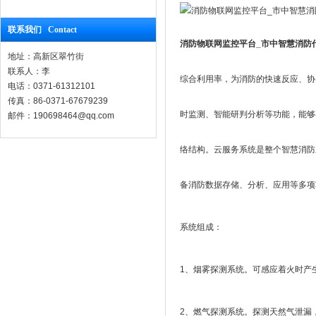
联系我们 Contact
消防物联网监控平台_市中智慧消防
地址：高新区翠竹街
联系人：李
综合利用率，为消防的快速反应、协
电话：0371-61312101
传真：86-0371-67679239
时监测、智能研判分析等功能，能够
邮件：190698464@qq.com
络结构。云服务系统是整个智慧消防
备消防数据存储、分析、应用等多项
系统组成：
1、烟雾探测系统。可感应着火时产
2、燃气探测系统。探测天然气泄漏