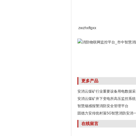
zwzhxftgxx
更多产品
安消云煤矿行业重要设备用电数据采
安消云煤矿井下变电所高压监控系统
智慧烟感报警消防安全管理平台
固德力安传统村落5G智慧消防安消
在线留言