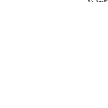
豫ICP备12026