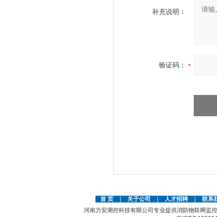
补充说明：
验证码：
首 页
|
关于公司
|
人才招聘
|
联系
河南力安测控科技有限公司专业提供消防物联网监控