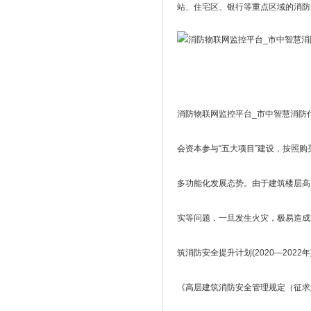
站、住宅区、银行等重点区域的消防
消防物联网监控平台_市中智慧消防
会资本参与“五大项目”建设，按照
多功能化发展态势。由于建筑楼层高
实等问题，一旦发生火灾，极易造成
筑消防安全提升计划(2020—20
《高层建筑消防安全管理规定（征求