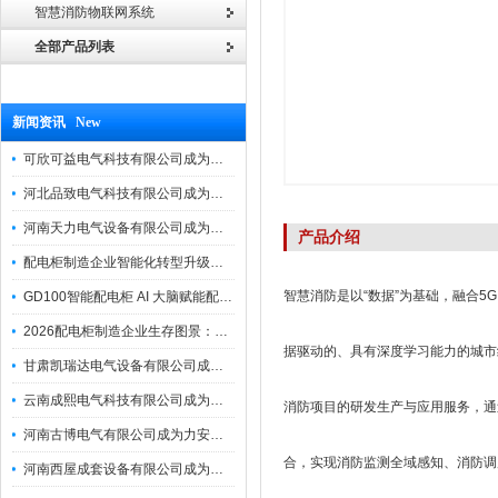
智慧消防物联网系统
全部产品列表
新闻资讯 New
可欣可益电气科技有限公司成为力安电易云战略合作伙伴，共创智能配电新未来
河北品致电气科技有限公司成为力安电易云战略合作伙伴，共创智能配电新未来
河南天力电气设备有限公司成为力安电易云战略合作伙伴，共创智能配电新未来
产品介绍
配电柜制造企业智能化转型升级研讨会在力安成功举办
智慧消防是以“数据”为基础，融合
GD100智能配电柜 AI 大脑赋能配电柜制造企业高压一键顺控！
2026配电柜制造企业生存图景：市场、政策与智能化转型路径
据驱动的、具有深度学习能力的城市
甘肃凯瑞达电气设备有限公司成为电易云战略合作伙伴，共创智能配电新未来
云南成熙电气科技有限公司成为力安电易云战略合作伙伴，共创智能配电新未来
消防项目的研发生产与应用服务，通
河南古博电气有限公司成为力安电易云战略合作伙伴，共创智能配电新未来！
合，实现消防监测全域感知、消防调
河南西屋成套设备有限公司成为力安电易云战略合作伙伴，共创智能配电新未来