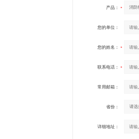
产品：
您的单位：
您的姓名：
联系电话：
常用邮箱：
省份：
详细地址：