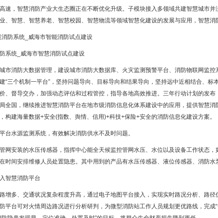
高速，智慧消防产业大生态圈正在不断优化升级。子模块接入多领域共建智慧城市并
业、智慧、智慧养老、智慧校园、智慧物流等领域智慧化建设的发展与应用，智慧消
防系统_威海市智慧消防试点建设
城市消防大数据管理，建设城市消防大数据库、火灾监测预警平台、消防物联网监控
建“三个机制一平台”，坚持问题导向、目标导向和结果导向，坚持远中近相结合、标
价、督导交办，加强动态评估和过程管控，指导各地高效推进。三年行动计划的发布
局全国，继续推进智慧消防平台在地市级消防信息化体系建设中的应用，提供智慧消
，构建海量数据+安全(指数、舆情、信用)+科技+保险+安全的消防信息化建设方案。
平台水源监测系统，有效解决消防供水不及时问题。
管网安装的水压传感器，指挥中心能全天候监控管网水压、水位以及设备工作状态，
在时间安排维修人员处置隐患。其中用到的产品有水压传感器、液位传感器、消防水
入智慧消防平台
路增多、交通状况复杂程度升高，通过电子地图平台接入，实现实时路况分析、路径
防平台可对火情周边路况进行分析研判，为微型消防站工作人员规划更优路线，完成“