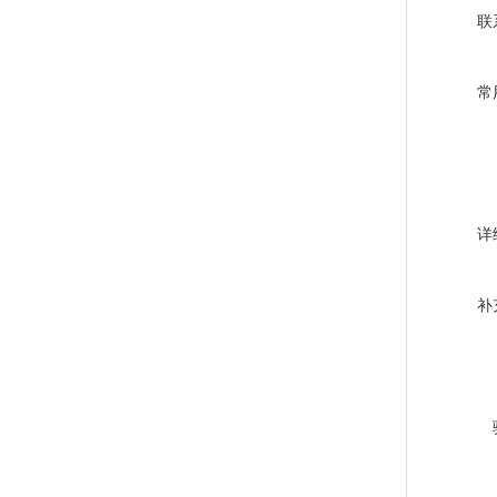
联
常
详
补