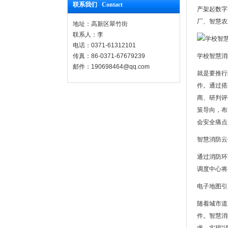
联系我们 Contact
产架起数字
厂、智慧农
地址：高新区翠竹街
联系人：李
电话：0371-61312101
传真：86-0371-67679239
学校智慧消
邮件：190698464@qq.com
就是要推行
作。通过搭
商、研判评
策导向，布
会安全痛点
智慧消防云
通过消防环
调度中心将
电子地图引
随着城市道
件。智慧消