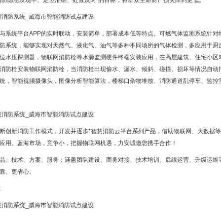
消防隐患发现早、定位准确、处置及时”的目标，将群众生命财产损失降到更低。
与系统平台APP的实时联动，安装简单，部署成本低等特点。可燃气体监测系统针对
防系统，能够实现对天然气、液化气、油气等多种不同场所的气体检测，多应用于厨
位水压探测器，物联网消防栓等水源监测硬件终端安装应用，在高层建筑、住宅小区
消防栓安装物联网消防栓，当消防栓出现偷水、漏水、倾斜、碰撞、损坏等情况自动
统，智能视频摄像头，图像分析智能算法，楼梯口杂物堆放、消防通道乱停车、监控
断创新消防工作模式，开发并逐步*智慧消防云平台系列产品，借助物联网、大数据等智
应用。蓝海市场，竞争小，把握物联网机遇，力安诚邀您携手合作！
品、技术、方案、服务；涵盖团队建设、商务对接、技术培训、后续运营、升级运维
靠、更省心。
x