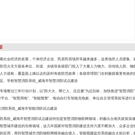
绍
着社会经济的发展，个体经济企业、民居民宿场所等越来越多；这类场所人员密集、
防范火灾方面各单位、街道、乡镇等各级部门投入了大量人力物力。但传统人防、物
人力巡检，覆盖面上难以达到及时有效防范效果；各级管理部门在积极探索更有效的
足。学校智慧消防系统_威海市智慧消防试点建设
专项整治三年行动计划，以“防大火、降亡人、压总量”为总目标，加快推进“智慧消防
控平台、“智慧用电”、“智能预警”、电动自行车智能充电桩、单位自主管理系统等进行
防系统_威海市智慧消防试点建设特别是智慧消防物联网领域，积极出台相关政策加
智慧城市建设的先锋领域，这几年国家对智慧消防建设支持力度不断加大，众多企业
的应用，再到智慧城市消防物联网模块融合接入，智能视频监控系统融合火焰分析，