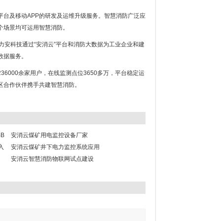
台及移动APP的研发及运维升级服务。智慧消防广泛应
个场景均可运用智慧消防。
力安科技通过“安消云”平台和消防大数据为工业企业和建
数据服务。
000余家用户，在线监测点位3650多万，平台稳定运
区合作伙伴携手共建智慧消防。
B
安消云煤矿用电监控设备厂家
入
安消云煤矿井下电力监控系统应用
安消云智慧消防物联网试点建设