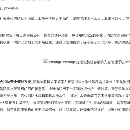
动 精准管控
社会单位消防意识淡薄，工作开展缺乏主动性，消防管理水平落后，履职不到位，“重
”帮助实现了每日巡检痕迹化，检查方法标准化，单位用电情况数据化，消防重点部位
数据化，消防安全知识培训系统化。通过人防加技防，提高安全管理水平，将消防隐患
会消防安全管理系统
_消防物联网方案答案3.智慧消防水系统远程监控系统主要是监
消防供水管道阀门启闭状态等，通过物联网平台实现数据分析、管理等。智慧消防水
淋系统水压、高位消防水箱和消防水池水位、消防供水管道阀门启闭状态等情况；答案
合大数据云计算平台、火警智能研判等专业应用，实现城市的消防的智能化，是智慧
通、智慧化应用架构的重要组成部分。以上答案都太过偏重功能描述，力安公司用简单