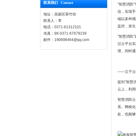
联系我们 Contact
“智慧消防
信，实现手
地址：高新区翠竹街
端以多种感
联系人：李
监控，发生
电话：0371-61312101
传真：86-0371-67679239
“智慧消防
邮件：190698464@qq.com
过云平台实
理。同时通
——立于云
提到“智慧
云上，利用
智慧消防云
系。网格化
处，也能够