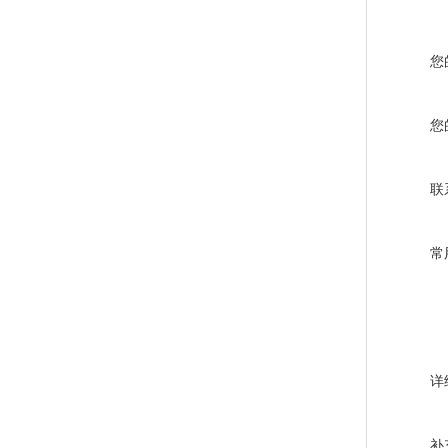
您
您
联
常
详
补