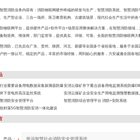
智慧消防业务内容有：消防物联网硬件终端的研发与生产，智慧消防系统、智慧消防平
、生产型企业、三合一场所、医卫教育机构、古建筑场景，现代社会生产生活中的各
防物联网平台，提供硬件产品+软件平台+场景应用整体解决方案，在智慧消防领域，
备制造商、维保商，部门监管等，提供真实、详细、可靠、全面的智慧消防物联网大
慧消防，已先后在广东、贵州、陕西、河北、新疆等全国多个省份落地，服务于全国236
户的一致认可。稳定的产品，丰富的市场经验，周到贴心的服务，力安诚邀全国各地
品
行业重要设备用电数据采集探测器防爆
安消云煤矿井下重点设备用电监测系统防爆DB
井下变电所高压监控系统
安消云煤矿企业安全生产用电监测预警数据接
警消防安全管理平台
智慧消防综合管理平台 消防+安防系统
统村落5G智慧消防安消一体化建设
言
产品：