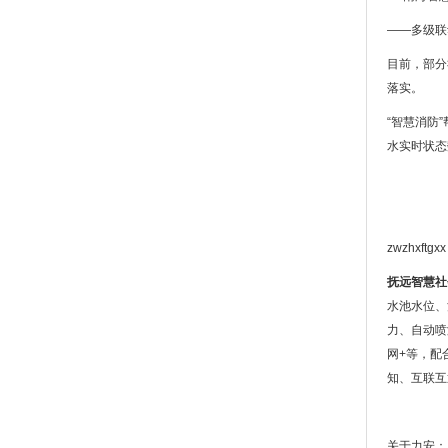
——多级联
目前，部分
落实。
“智慧消防
水实时状态
zwzhxftgxx
抚远智慧社
水池水位、
力、自动喷
网+等，配
知、互联互
关于力安：