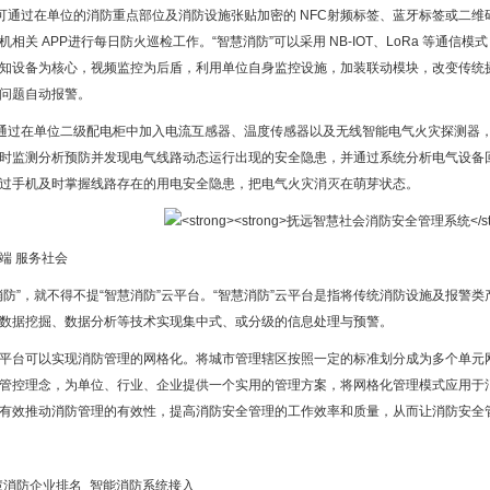
”可通过在单位的消防重点部位及消防设施张贴加密的 NFC射频标签、蓝牙标签或二维码
机相关 APP进行每日防火巡检工作。“智慧消防”可以采用 NB-IOT、LoRa 等通
知设备为核心，视频监控为后盾，利用单位自身监控设施，加装联动模块，改变传统
问题自动报警。
”通过在单位二级配电柜中加入电流互感器、温度传感器以及无线智能电气火灾探测器
时监测分析预防并发现电气线路动态运行出现的安全隐患，并通过系统分析电气设备
过手机及时掌握线路存在的用电安全隐患，把电气火灾消灭在萌芽状态。
端 服务社会
消防”，就不得不提“智慧消防”云平台。“智慧消防”云平台是指将传统消防设施及报
数据挖掘、数据分析等技术实现集中式、或分级的信息处理与预警。
平台可以实现消防管理的网格化。将城市管理辖区按照一定的标准划分成为多个单元
管控理念，为单位、行业、企业提供一个实用的管理方案，将网格化管理模式应用于
有效推动消防管理的有效性，提高消防安全管理的工作效率和质量，从而让消防安全