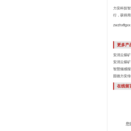
力安科技智
行，获得用
zwzhxftgxx
更多产
安消云煤矿
安消云煤矿
智慧烟感报
固德力安传
在线留
您