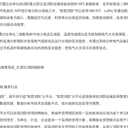
”可通过在单位的消防重点部位及消防设施张贴加密的 NFC射频标签、蓝牙标签或二维码
手机相关 APP进行每日防火巡检工作。“智慧消防”可以采用 NB-IOT、LoRa 等
感知设备为核心，视频监控为后盾，利用单位自身监控设施，加装联动模块，改变传
生问题自动报警。
”通过在单位二级配电柜中加入电流互感器、温度传感器以及无线智能电气火灾探测器
时监测分析预防并发现电气线路动态运行出现的安全隐患，并通过系统分析电气设备
过手机及时掌握线路存在的用电安全隐患，把电气火灾消灭在萌芽状态。
端 服务社会
消防”，就不得不提“智慧消防”云平台。“智慧消防”云平台是指将传统消防设施及报
数据挖掘、数据分析等技术实现集中式、或分级的信息处理与预警。
平台可以实现消防管理的网格化。将城市管理辖区按照一定的标准划分成为多个单元
管控理念，为单位、行业、企业提供一个实用的管理方案，将网格化管理模式应用于
有效推动消防管理的有效性，提高消防安全管理的工作效率和质量，从而让消防安全