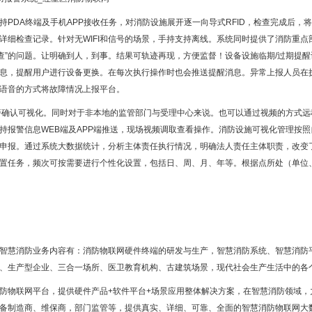
持PDA终端及手机APP接收任务，对消防设施展开逐一向导式RFID，检查完成后，
详细检查记录。针对无WIFI和信号的场景，手持支持离线。系统同时提供了消防重点
愿查”的问题。让明确到人，到事。结果可轨迹再现，方便监督！设备设施临期/过期提
息，提醒用户进行设备更换。在每次执行操作时也会推送提醒消息。异常上报人员在
语音的方式将故障情况上报平台。
确认可视化。同时对于非本地的监管部门与受理中心来说。也可以通过视频的方式远
持报警信息WEB端及APP端推送，现场视频调取查看操作。消防设施可视化管理按
申报。通过系统大数据统计，分析主体责任执行情况，明确法人责任主体职责，改变
置任务，频次可按需要进行个性化设置，包括日、周、月、年等。根据点所处（单位
智慧消防业务内容有：消防物联网硬件终端的研发与生产，智慧消防系统、智慧消防平
、生产型企业、三合一场所、医卫教育机构、古建筑场景，现代社会生产生活中的各
防物联网平台，提供硬件产品+软件平台+场景应用整体解决方案，在智慧消防领域，
备制造商、维保商，部门监管等，提供真实、详细、可靠、全面的智慧消防物联网大