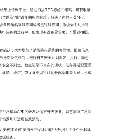
将结果上传到平台。通过扫描RFID标签二维码，可获取该
部位以及消防设施的检查标准，解决了巡检人员“不会
醒设备设施临近服役期或者已过服役期，系统会主动推送
执行任务的过程中，如发现有设备异常项。可通过拍照、
程确认，大大增加了消防防火系统的可靠性。报警信息
照自身岗位责任制，进行日常安全计划派发、执行、隐患
了安全不到位、检查记录不真实的现状。任务灵活配置系
、建筑、楼层）或设备类型将计划分配给相关人员，形成
台及移动APP的研发及运维升级服务。智慧消防广泛应
个场景均可运用智慧消防。
力安科技通过“安消云”平台和消防大数据为工业企业和建
数据服务。