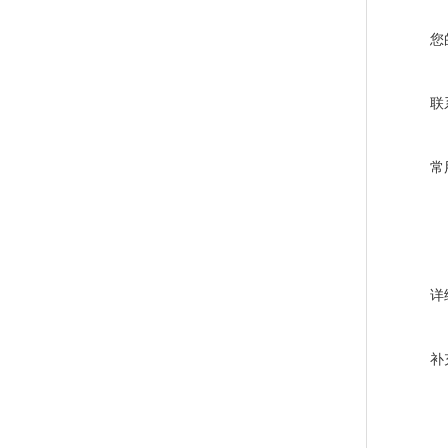
您
联
常
详
补