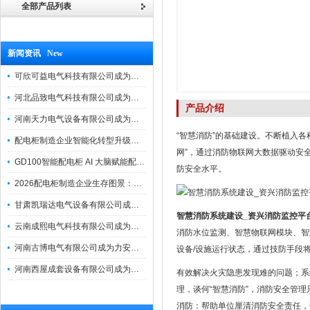
全部产品列表
新闻资讯 New
可欣可益电气科技有限公司成为力安电易云战略合作伙伴，共创智能配电新未来
河北品致电气科技有限公司成为力安电易云战略合作伙伴，共创智能配电新未来
产品介绍
河南天力电气设备有限公司成为力安电易云战略合作伙伴，共创智能配电新未来
“智慧消防”的基础建设。不断植入各
配电柜制造企业智能化转型升级研讨会在力安成功举办
网”，通过消防物联网大数据驱动安
GD100智能配电柜 AI 大脑赋能配电柜制造企业高压一键顺控！
防安全水平。
2026配电柜制造企业生存图景：市场、政策与智能化转型路径
甘肃凯瑞达电气设备有限公司成为电易云战略合作伙伴，共创智能配电新未来
智慧消防系统建设_资兴消防监控平
云南成熙电气科技有限公司成为力安电易云战略合作伙伴，共创智能配电新未来
消防水位监测、智慧物联网模块、智
河南古博电气有限公司成为力安电易云战略合作伙伴，共创智能配电新未来！
设备/设施运行状态，通过技防手段
河南西屋成套设备有限公司成为力安电易云战略合作伙伴，共创智能配电新未来
有效解决火灾隐患发现难的问题；系
理，谈何“智慧消防”，消防安全管
消防：帮助单位厘清消防安全责任，