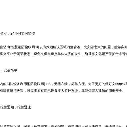
人值守，24小时实时监控
位借助“智慧消防物联网”可以有效地解决区域内监管难、火灾隐患大的问题，能够实
将火灾止于萌芽状态，避免文保类重点单位火灾的发生，给世界文化遗产保护带来遗
线，安装简单
内的消防设备利用消防物联网技术，无需布线，简单方便。为了更好的做好文物单位
有建筑进行改造，只需将原有用电设备接入监控系统，就能保障古建筑的用电安全。
报警通知，报警迅速
常情况时，探测设备立即发出声光报警，通知周边人员尽快撤离，并通过语音、短