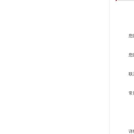
您
您
联
常
详