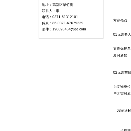
地址：高新区翠竹街
联系人：李
电话：0371-61312101
方案亮点
传真：86-0371-67679239
邮件：190698464@qq.com
01无需专
文物保护单
及时通知，
02无需布
为文物单位
户无需对原
03多途径
当检测到异