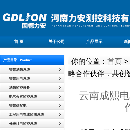
首 页
关于公司
产品展示
新
你的位置：
首页
产品目录 Product
智慧消防系统
略合作伙伴，共创
智慧用电系统
消防监控设备
云南成熙电
电气火灾监控系统
智慧供配电
工况用电在线监测系统
分表计电监控系统