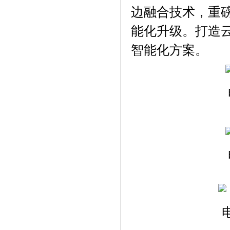
边融合技术，重磅
能化升级。打造
智能化方案。