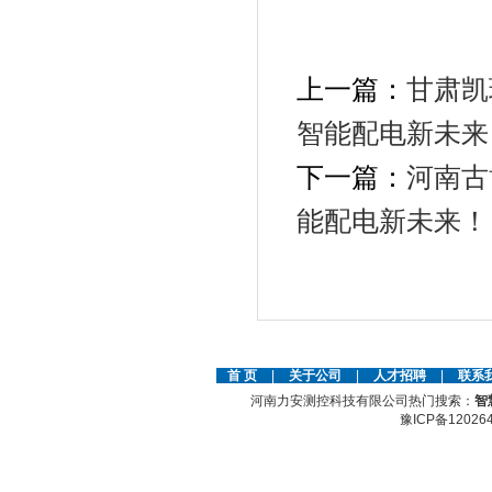
上一篇：
甘肃凯
智能配电新未来
下一篇：
河南古
能配电新未来！
首 页
|
关于公司
|
人才招聘
|
联系
河南力安测控科技有限公司热门搜索：
智
豫ICP备12026