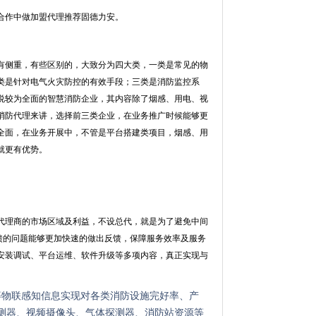
合作中做加盟代理推荐固德力安。
有侧重，有些区别的，大致分为四大类，一类是常见的物
此类是针对电气火灾防控的有效手段；三类是消防监控系
说较为全面的智慧消防企业，其内容除了烟感、用电、视
消防代理来讲，选择前三类企业，在业务推广时候能够更
全面，在业务开展中，不管是平台搭建类项目，烟感、用
就更有优势。
代理商的市场区域及利益，不设总代，就是为了避免中间
馈的问题能够更加快速的做出反馈，保障服务效率及服务
安装调试、平台运维、软件升级等多项内容，真正实现与
等物联感知信息实现对各类消防设施完好率、产
测器、视频摄像头、气体探测器、消防站资源等