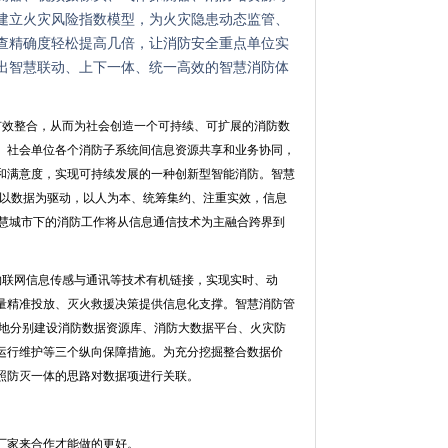
建立火灾风险指数模型，为火灾隐患动态监管、
查精确度轻松提高几倍，让消防安全重点单位实
造出智慧联动、上下一体、统一高效的智慧消防体
有效整合，从而为社会创造一个可持续、可扩展的消防数
、社会单位各个消防子系统间信息资源共享和业务协同，
和满意度，实现可持续发展的一种创新型智能消防。智慧
调以数据为驱动，以人为本、统筹集约、注重实效，信息
智慧城市下的消防工作将从信息通信技术为主融合跨界到
物联网信息传感与通讯等技术有机链接，实现实时、动
量精准投放、灭火救援决策提供信息化支撑。智慧消防管
重地分别建设消防数据资源库、消防大数据平台、火灾防
运行维护等三个纵向保障措施。为充分挖掘整合数据价
照防灭一体的思路对数据项进行关联。
厂家来合作才能做的更好。