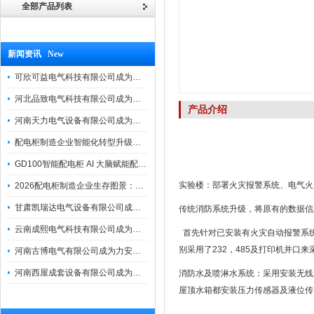
全部产品列表
新闻资讯 New
可欣可益电气科技有限公司成为力安电易云战略合作伙伴，共创智能配电新未来
河北品致电气科技有限公司成为力安电易云战略合作伙伴，共创智能配电新未来
产品介绍
河南天力电气设备有限公司成为力安电易云战略合作伙伴，共创智能配电新未来
配电柜制造企业智能化转型升级研讨会在力安成功举办
GD100智能配电柜 AI 大脑赋能配电柜制造企业高压一键顺控！
实验楼：部署火灾报警系统、电气火
2026配电柜制造企业生存图景：市场、政策与智能化转型路径
甘肃凯瑞达电气设备有限公司成为电易云战略合作伙伴，共创智能配电新未来
传统消防系统升级，将原有的数据信
云南成熙电气科技有限公司成为力安电易云战略合作伙伴，共创智能配电新未来
首先针对已安装有火灾自动报警系统
别采用了232，485及打印机并口
河南古博电气有限公司成为力安电易云战略合作伙伴，共创智能配电新未来！
河南西屋成套设备有限公司成为力安电易云战略合作伙伴，共创智能配电新未来
消防水及喷淋水系统：采用安装无线
屋顶水箱都安装压力传感器及液位传