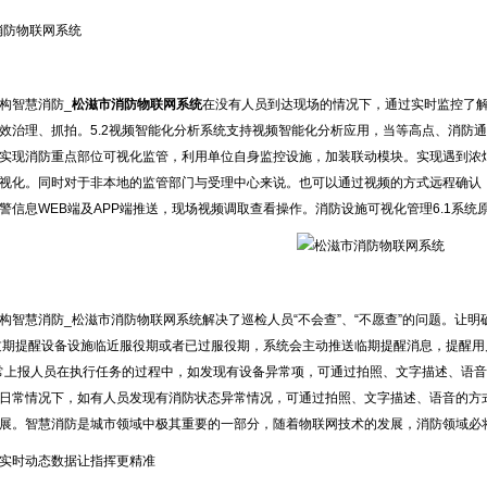
构智慧消防_
松滋市消防物联网系统
在没有人员到达现场的情况下，通过实时监控了
效治理、抓拍。5.2视频智能化分析系统支持视频智能化分析应用，当等高点、消防通
实现消防重点部位可视化监管，利用单位自身监控设施，加装联动模块。实现遇到浓
视化。同时对于非本地的监管部门与受理中心来说。也可以通过视频的方式远程确认，
警信息WEB端及APP端推送，现场视频调取查看操作。消防设施可视化管理6.1系统
构智慧消防_松滋市消防物联网系统解决了巡检人员“不会查”、“不愿查”的问题。让明
过期提醒设备设施临近服役期或者已过服役期，系统会主动推送临期提醒消息，提醒
异常上报人员在执行任务的过程中，如发现有设备异常项，可通过拍照、文字描述、语音
日常情况下，如有人员发现有消防状态异常情况，可通过拍照、文字描述、语音的方
展。智慧消防是城市领域中极其重要的一部分，随着物联网技术的发展，消防领域必
实时动态数据让指挥更精准