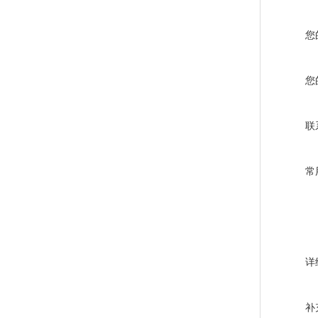
您
您
联
常
详
补