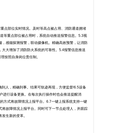
解重点部位实时情况。及时等高点被占用、消防通道拥堵
道等重点部位被占用时，系统自动推送报警信息。5.3视
烟，感烟探测报警，联动摄像机。精确高效预警，让消防
大大增加了消防防火系统的可靠性。5.4报警信息推送
原理按照自身岗位责任制。
确到人，精确到事。结果可轨迹再现，方便监督!6.5设备
用户进行设备更换。在每次执行操作时也会推送提醒消
的方式将故障情况上报平台。6.7一键上报系统支持一键
式将故障情况上报平台。同时可下一节点处理人，并跟踪
将发生新的变革。