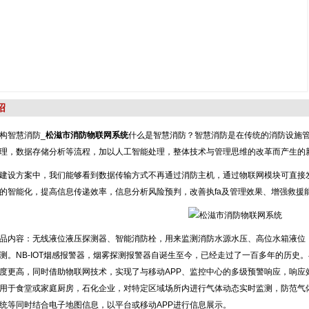
绍
构智慧消防_
松滋市消防物联网系统
什么是智慧消防？智慧消防是在传统的消防设施
理，数据存储分析等流程，加以人工智能处理，整体技术与管理思维的改革而产生的
建设方案中，我们能够看到数据传输方式不再通过消防主机，通过物联网模块可直接
的智能化，提高信息传递效率，信息分析风险预判，改善执fa及管理效果、增强救援
品内容：无线液位液压探测器、智能消防栓，用来监测消防水源水压、高位水箱液位，
测。NB-IOT烟感报警器，烟雾探测报警器自诞生至今，已经走过了一百多年的历史
度更高，同时借助物联网技术，实现了与移动APP、监控中心的多级预警响应，响应
用于食堂或家庭厨房，石化企业，对特定区域场所内进行气体动态实时监测，防范气
统等同时结合电子地图信息，以平台或移动APP进行信息展示。