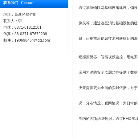
联系我们 Contact
通过消防物联网基础设施建设，铺设
地址：高新区翠竹街
联系人：李
像头等，通过这些消防基础设施的建
电话：0371-61312101
传真：86-0371-67679239
息，运用前沿信息技术对获取到的海
邮件：190698464@qq.com
烟感报警器、智能视频监控，用电安
应用为消防安全监测监控提供了数据
决策提供更为全面的实时依据，对于
况，分布情况，联网情况，为日常的
围内的各项消防数据，通过RFID实