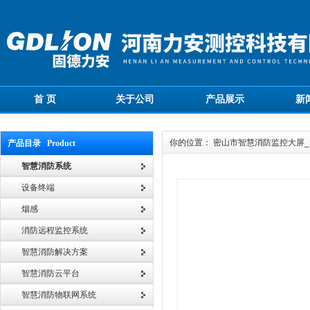
首 页
关于公司
产品展示
新
你的位置： 密山市智慧消防监控大屏
产品目录 Product
智慧消防系统
设备终端
烟感
消防远程监控系统
智慧消防解决方案
智慧消防云平台
智慧消防物联网系统