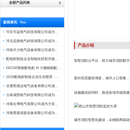
全部产品列表
新闻资讯 New
可欣可益电气科技有限公司成为力安电易云战略合作伙伴，共创智能配电新未来
河北品致电气科技有限公司成为力安电易云战略合作伙伴，共创智能配电新未来
产品介绍
河南天力电气设备有限公司成为力安电易云战略合作伙伴，共创智能配电新未来
配电柜制造企业智能化转型升级研讨会在力安成功举办
智慧消防云平台，助力城市消防数字
GD100智能配电柜 AI 大脑赋能配电柜制造企业高压一键顺控！
2026配电柜制造企业生存图景：市场、政策与智能化转型路径
面对高层建筑增多，城市人口密集，
甘肃凯瑞达电气设备有限公司成为电易云战略合作伙伴，共创智能配电新未来
设施建设的同时，推进各地市级搭建
云南成熙电气科技有限公司成为力安电易云战略合作伙伴，共创智能配电新未来
河南古博电气有限公司成为力安电易云战略合作伙伴，共创智能配电新未来！
河南西屋成套设备有限公司成为力安电易云战略合作伙伴，共创智能配电新未来
城市消防智慧化建设，从物联网基础