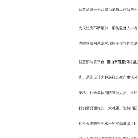
智慧消防云平台成为消防工作新帮手
火灾隐患不断增加，消防监督人力有
消防物联网系统实现数字化管控监测
智慧消防云平台_
密山市智慧消防监
统。系统设计为解决社会生产生活环
安格、社会单位消防管理人员、社区
我们需要面临的一大难题。智慧消防
和社会消防管理水平的提高做出了巨