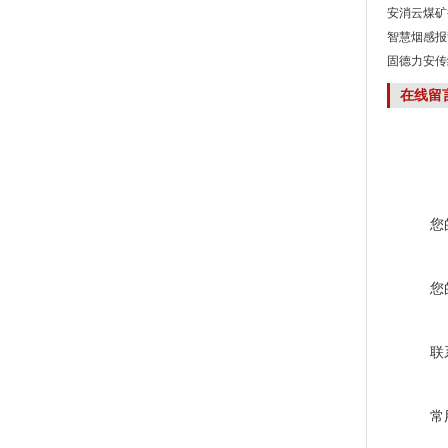
安消云煤矿
智慧烟感报
固德力安传
在线留
您
您
联
常