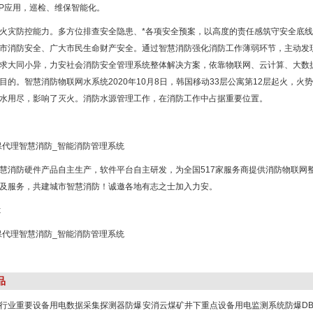
PP应用，巡检、维保智能化。
火灾防控能力。多方位排查安全隐患、*各项安全预案，以高度的责任感筑守安全底
市消防安全、广大市民生命财产安全。通过智慧消防强化消防工作薄弱环节，主动发
求大同小异，力安社会消防安全管理系统整体解决方案，依靠物联网、云计算、大数
目的。智慧消防物联网水系统2020年10月8日，韩国移动33层公寓第12层起火，
水用尽，影响了灭火。消防水源管理工作，在消防工作中占据重要位置。
慧消防硬件产品自主生产，软件平台自主研发，为全国517家服务商提供消防物联网
及服务，共建城市智慧消防！诚邀各地有志之士加入力安。
x
品
行业重要设备用电数据采集探测器防爆
安消云煤矿井下重点设备用电监测系统防爆DB