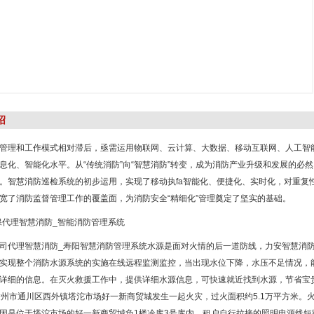
绍
管理和工作模式相对滞后，亟需运用物联网、云计算、大数据、移动互联网、人工智能
息化、智能化水平。从“传统消防”向“智慧消防”转变，成为消防产业升级和发展的必
。智慧消防巡检系统的初步运用，实现了移动执fa智能化、便捷化、实时化，对重复
宽了消防监督管理工作的覆盖面，为消防安全“精细化”管理奠定了坚实的基础。
司代理智慧消防_寿阳智慧消防管理系统水源是面对火情的后一道防线，力安智慧消
实现整个消防水源系统的实施在线远程监测监控，当出现水位下降，水压不足情况，
详细的信息。在灭火救援工作中，提供详细水源信息，可快速就近找到水源，节省宝贵时
达州市通川区西外镇塔沱市场好一新商贸城发生一起火灾，过火面积约5.1万平方米。火
因是位于塔沱市场的好一新商贸城负1楼冷库3号库内，租户自行拉接的照明电源线短