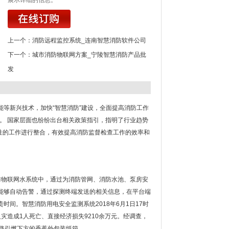
展示详细的信息。
上一个：
消防远程监控系统_连南智慧消防软件公司
下一个：
城市消防物联网方案_宁陵智慧消防产品批
发
等新兴技术，加快“智慧消防”建设，全面提高消防工作
然。 国家层面也纷纷出台相关政策指引，指明了行业趋势
性的工作进行整合，有效提高消防监督检查工作的效率和
防物联网水系统中，通过为消防管网、消防水池、泵房安
能够自动告警，通过探测终端发送的相关信息，在平台端
间。智慧消防用电安全监测系统2018年6月1日17时
灾造成1人死亡、直接经济损失9210余万元。经调查，
路引燃下方的香蕉外包装纸箱。