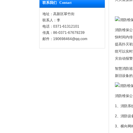
联系我们 Contact
地址：高新区翠竹街
联系人：李
电话：0371-61312101
消防维保公
传真：86-0371-67679239
快时间内传
邮件：190698464@qq.com
提高扑灭初
统可以实时
灾自动报警
智慧消防巡
新旧设备的
消防维保公
1、消防系
2、消防设
3、横向网