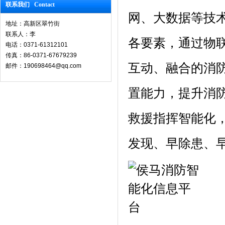
联系我们 Contact
网、大数据等技
地址：高新区翠竹街
联系人：李
各要素，通过物
电话：0371-61312101
传真：86-0371-67679239
互动、融合的消
邮件：190698464@qq.com
置能力，提升消
救援指挥智能化
发现、早除患、