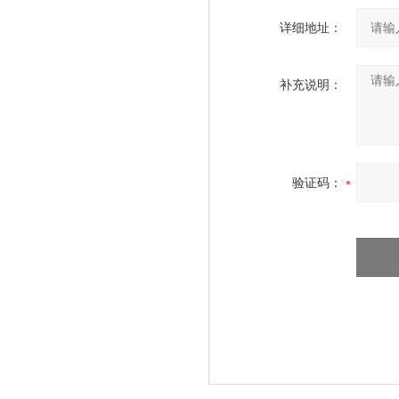
详细地址：
补充说明：
验证码：