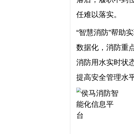
任难以落实。
“智慧消防”帮助
数据化，消防重
消防用水实时状
提高安全管理水平