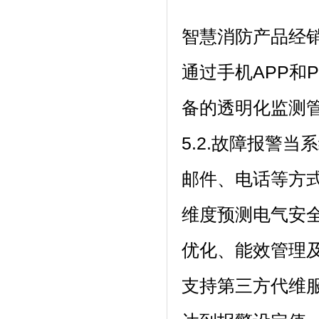
智慧消防产品经销
通过手机APP和
备的透明化监测
5.2.故障报警
邮件、电话等方式
维度预测电气安
优化、能效管理及
支持第三方代维服