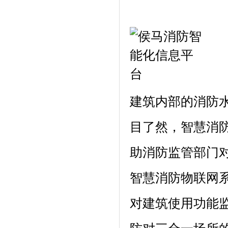
建筑内部的消防
目了然，智慧消
助消防监管部门
智慧消防物联网
对建筑使用功能