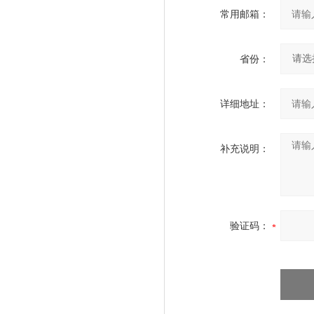
常用邮箱：
省份：
详细地址：
补充说明：
验证码：