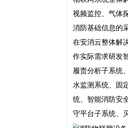
视频监控、气体
消防基础信息的
在安消云整体解
作实际需求研发
履责分析子系统
水监测系统、固
统、智能消防安
守平台子系统、