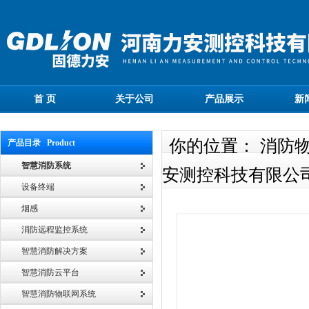
首 页
关于公司
产品展示
新
你的位置： 消防
产品目录 Product
智慧消防系统
安测控科技有限公
设备终端
烟感
消防远程监控系统
智慧消防解决方案
智慧消防云平台
智慧消防物联网系统