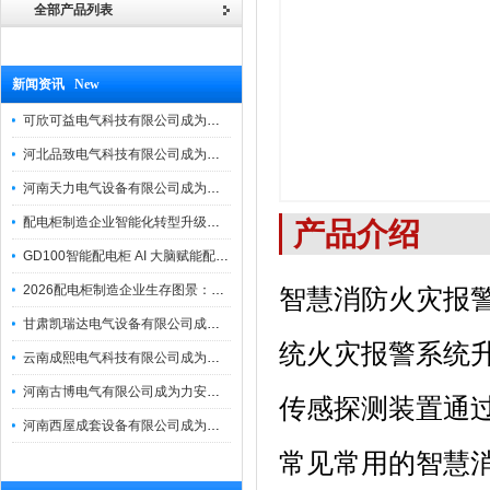
全部产品列表
新闻资讯 New
可欣可益电气科技有限公司成为力安电易云战略合作伙伴，共创智能配电新未来
河北品致电气科技有限公司成为力安电易云战略合作伙伴，共创智能配电新未来
河南天力电气设备有限公司成为力安电易云战略合作伙伴，共创智能配电新未来
配电柜制造企业智能化转型升级研讨会在力安成功举办
产品介绍
GD100智能配电柜 AI 大脑赋能配电柜制造企业高压一键顺控！
2026配电柜制造企业生存图景：市场、政策与智能化转型路径
智慧消防火灾报
甘肃凯瑞达电气设备有限公司成为电易云战略合作伙伴，共创智能配电新未来
统火灾报警系统
云南成熙电气科技有限公司成为力安电易云战略合作伙伴，共创智能配电新未来
河南古博电气有限公司成为力安电易云战略合作伙伴，共创智能配电新未来！
传感探测装置通
河南西屋成套设备有限公司成为力安电易云战略合作伙伴，共创智能配电新未来
常见常用的智慧消