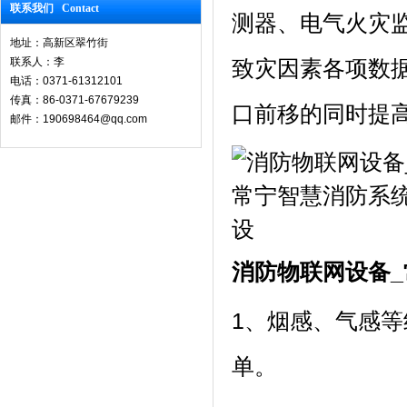
联系我们 Contact
测器、电气火灾
地址：高新区翠竹街
联系人：李
致灾因素各项数
电话：0371-61312101
传真：86-0371-67679239
口前移的同时提
邮件：190698464@qq.com
消防物联网设备
1、烟感、气感
单。