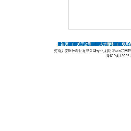
首 页
|
关于公司
|
人才招聘
|
联系
河南力安测控科技有限公司专业提供消防物联网设
豫ICP备12026