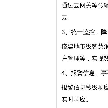
通过云网关等传
云。
3、统一监控，降
搭建地市级智慧
户管理等，实现
4、报警信息，事
报警信息秒级响
实时响应。