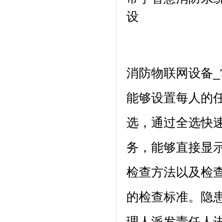
消防物联网设备
能够设置每人的
选，通过全选快
务，能够直接显
检查方法以及检
的检查标准。隐
理人派发责任人