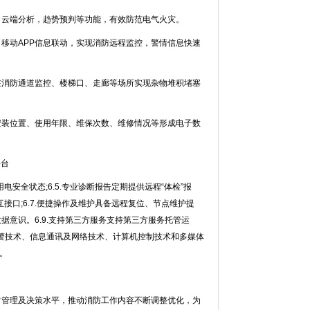
，云端分析，趋势预判等功能，有效防范电气火灾。
移动APP信息联动，实现消防远程监控，警情信息快速
在消防通道监控、楼梯口、走廊等场所实现杂物堆积堵塞
安装位置、使用年限、维保次数、维修情况等形成电子数
电安全状态;6.5.专业诊断报告定期提供远程“体检”报
接口;6.7.便捷操作及维护具备远程复位、节点维护提
数据意识。6.9.支持第三方服务支持第三方服务托管运
警技术、信息通讯及网络技术、计算机控制技术和多媒体
。
常管理及决策水平，推动消防工作内容不断调整优化，为