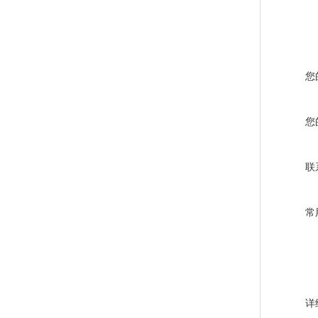
您
您
联
常
详