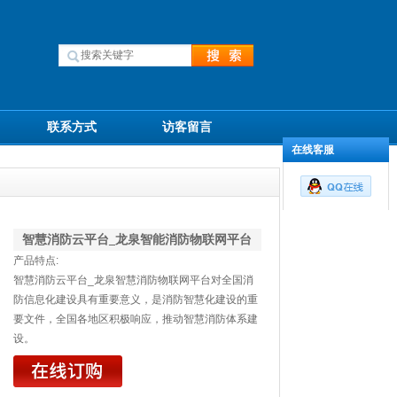
联系方式
访客留言
在线客服
智慧消防云平台_龙泉智能消防物联网平台
产品特点:
智慧消防云平台_龙泉智慧消防物联网平台对全国消
防信息化建设具有重要意义，是消防智慧化建设的重
要文件，全国各地区积极响应，推动智慧消防体系建
设。