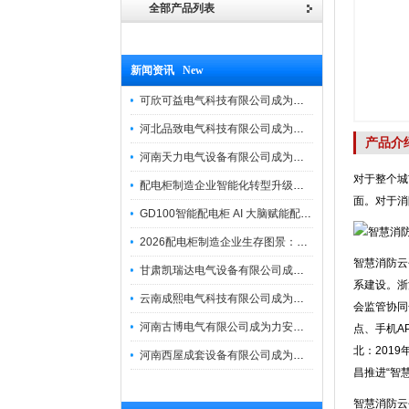
全部产品列表
新闻资讯 New
可欣可益电气科技有限公司成为力安电易云战略合作伙伴，共创智能配电新未来
河北品致电气科技有限公司成为力安电易云战略合作伙伴，共创智能配电新未来
产品介
河南天力电气设备有限公司成为力安电易云战略合作伙伴，共创智能配电新未来
对于整个城
配电柜制造企业智能化转型升级研讨会在力安成功举办
面。对于消
GD100智能配电柜 AI 大脑赋能配电柜制造企业高压一键顺控！
2026配电柜制造企业生存图景：市场、政策与智能化转型路径
智慧消防云
甘肃凯瑞达电气设备有限公司成为电易云战略合作伙伴，共创智能配电新未来
系建设。浙
云南成熙电气科技有限公司成为力安电易云战略合作伙伴，共创智能配电新未来
会监管协同
河南古博电气有限公司成为力安电易云战略合作伙伴，共创智能配电新未来！
点、手机A
北：201
河南西屋成套设备有限公司成为力安电易云战略合作伙伴，共创智能配电新未来
昌推进“智
智慧消防云