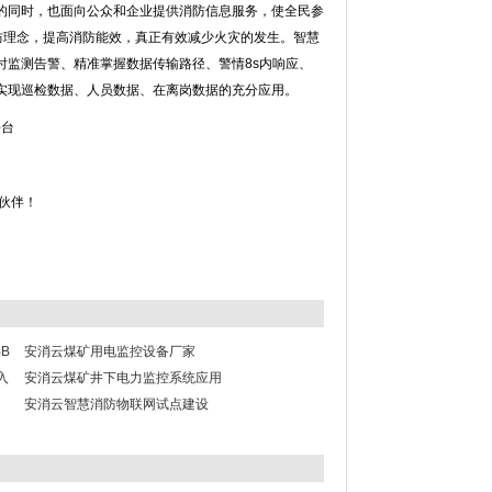
的同时，也面向公众和企业提供消防信息服务，使全民参
消防理念，提高消防能效，真正有效减少火灾的发生。智慧
监测告警、精准掌握数据传输路径、警情8s内响应、
实现巡检数据、人员数据、在离岗数据的充分应用。
伙伴！
B
安消云煤矿用电监控设备厂家
入
安消云煤矿井下电力监控系统应用
安消云智慧消防物联网试点建设