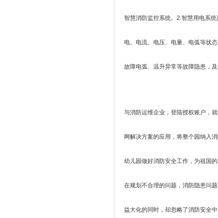
智慧消防监控系统。2.智慧用电系
电、电流、电压、电量、电弧等状态
故障电弧、温升异常等故障隐患，及
与消防运维企业，登陆授权账户，就
网解决方案的应用，将整个园纳入消
幼儿园做好消防安全工作，为祖国的
在规划不合理的问题，消防隐患问题
益大化的同时，却忽略了消防安全中