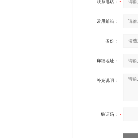
联系电话：
常用邮箱：
省份：
详细地址：
补充说明：
验证码：