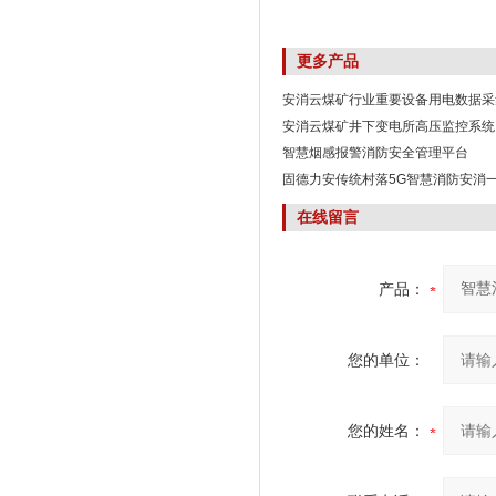
更多产品
安消云煤矿行业重要设备用电数据采
安消云煤矿井下变电所高压监控系统
智慧烟感报警消防安全管理平台
固德力安传统村落5G智慧消防安消
在线留言
产品：
您的单位：
您的姓名：