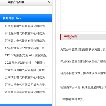
全部产品列表
新闻资讯 New
可欣可益电气科技有限公司成为力安电易云战略合作伙伴，共创智能配电新未来
河北品致电气科技有限公司成为力安电易云战略合作伙伴，共创智能配电新未来
产品介绍
河南天力电气设备有限公司成为力安电易云战略合作伙伴，共创智能配电新未来
配电柜制造企业智能化转型升级研讨会在力安成功举办
力安公司智慧消防整体解决方案，灵
GD100智能配电柜 AI 大脑赋能配电柜制造企业高压一键顺控！
年启动应急管理部启动安全生产整治
2026配电柜制造企业生存图景：市场、政策与智能化转型路径
甘肃凯瑞达电气设备有限公司成为电易云战略合作伙伴，共创智能配电新未来
研判等信息技术，推动建设基层消防网
云南成熙电气科技有限公司成为力安电易云战略合作伙伴，共创智能配电新未来
河南古博电气有限公司成为力安电易云战略合作伙伴，共创智能配电新未来！
智慧消防云平台_镇江智慧消防建设
河南西屋成套设备有限公司成为力安电易云战略合作伙伴，共创智能配电新未来
代理推荐固德力安。