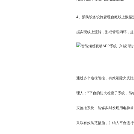
4、消防设备设施管理台账线上数据
据实现线上流转，形成管理闭环，提
通过多个途径管控，有效消除火灾隐
理人；?平台的防火检查子系统，能
灾监控系统，能够实时发现用电异常
采取有效防范措施，并纳入平台进行