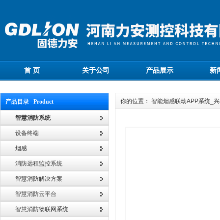
首 页
关于公司
产品展示
新
你的位置： 智能烟感联动APP系统_
产品目录 Product
智慧消防系统
设备终端
烟感
消防远程监控系统
智慧消防解决方案
智慧消防云平台
智慧消防物联网系统