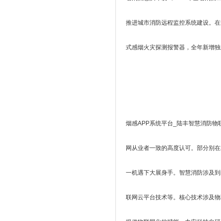
推进城市消防远程监控系统建设。在
式感烟火灾探测报警器，全年新增独
烟感APP系统平台_陆丰智慧消防
网从业者一致的高度认可。部分别在
一机遇下大展身手。智慧消防涉及到的核
联网云平台技术等。核心技术涉及物