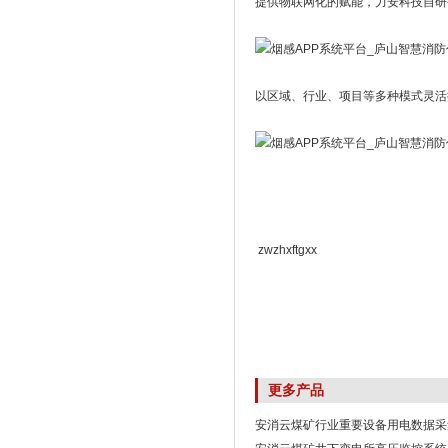
提供物联网化的赋能，力安科技自研
以区域、行业、项目等多种模式灵活
zwzhxftgxx
更多产品
安消云煤矿行业重要设备用电数据采