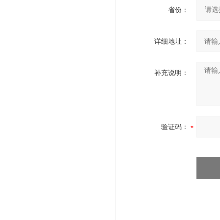
省份：
详细地址：
补充说明：
验证码：