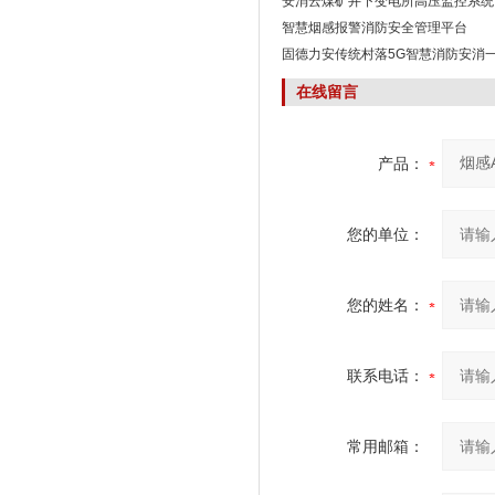
安消云煤矿井下变电所高压监控系统
智慧烟感报警消防安全管理平台
固德力安传统村落5G智慧消防安消
在线留言
产品：
您的单位：
您的姓名：
联系电话：
常用邮箱：