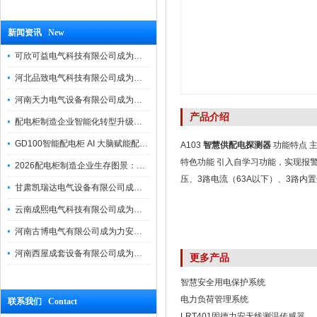
新闻资讯 New
可欣可益电气科技有限公司成为力安电易云战略合作伙伴，共创智能配电新未来
河北品致电气科技有限公司成为力安电易云战略合作伙伴，共创智能配电新未来
河南天力电气设备有限公司成为力安电易云战略合作伙伴，共创智能配电新未来
产品介绍
配电柜制造企业智能化转型升级研讨会在力安成功举办
GD100智能配电柜 AI 大脑赋能配电柜制造企业高压一键顺控！
A103
智慧供配电探测器
功能特点 
特色功能 引入自学习功能，实现报警阈值
2026配电柜制造企业生存图景：市场、政策与智能化转型路径
压、3路电流（63A以下）、3路内置
甘肃凯瑞达电气设备有限公司成为电易云战略合作伙伴，共创智能配电新未来
云南成熙电气科技有限公司成为力安电易云战略合作伙伴，共创智能配电新未来
河南古博电气有限公司成为力安电易云战略合作伙伴，共创智能配电新未来！
河南西屋成套设备有限公司成为力安电易云战略合作伙伴，共创智能配电新未来
更多产品
智慧安全用电保护系统
电力负荷管理系统
联系我们 Contact
LRT401固德力安无线测温传感器