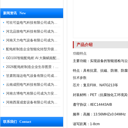
新闻资讯 New
可欣可益电气科技有限公司成为力安电易云战略合作伙伴，共创智能配电新未来
河北品致电气科技有限公司成为力安电易云战略合作伙伴，共创智能配电新未来
河南天力电气设备有限公司成为力安电易云战略合作伙伴，共创智能配电新未来
产品介绍
配电柜制造企业智能化转型升级研讨会在力安成功举办
功能特点
GD100智能配电柜 AI 大脑赋能配电柜制造企业高压一键顺控！
主要功能：实现设备的智能巡检与云
2026配电柜制造企业生存图景：市场、政策与智能化转型路径
特点：具有抗震、抗磁、防潮、防腐
甘肃凯瑞达电气设备有限公司成为电易云战略合作伙伴，共创智能配电新未来
技术参数
云南成熙电气科技有限公司成为力安电易云战略合作伙伴，共创智能配电新未来
芯片：复旦F08、NATG213等
河南古博电气有限公司成为力安电易云战略合作伙伴，共创智能配电新未来！
封装材料：PET（抗腐蚀化工环境
河南西屋成套设备有限公司成为力安电易云战略合作伙伴，共创智能配电新未来
遵守协议：/IEC14443A/B
频率：高频：13.56MHZ±0.04MHz
联系我们 Contact
读写距离：1-8cm