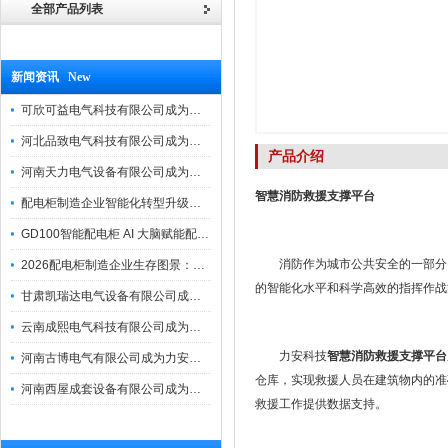
全部产品列表
新闻资讯 New
可欣可益电气科技有限公司成为力安电易云战略合作伙伴，共创智能配电新未来
河北品致电气科技有限公司成为力安电易云战略合作伙伴，共创智能配电新未来
产品介绍
河南天力电气设备有限公司成为力安电易云战略合作伙伴，共创智能配电新未来
智慧消防救援支撑平台
配电柜制造企业智能化转型升级研讨会在力安成功举办
GD100智能配电柜 AI 大脑赋能配电柜制造企业高压一键顺控！
消防作为城市公共安全的一部分，
2026配电柜制造企业生存图景：市场、政策与智能化转型路径
的智能化水平和科学高效的指挥作战
甘肃凯瑞达电气设备有限公司成为电易云战略合作伙伴，共创智能配电新未来
云南成熙电气科技有限公司成为力安电易云战略合作伙伴，共创智能配电新未来
力安科技
智慧消防救援支撑平台
河南古博电气有限公司成为力安电易云战略合作伙伴，共创智能配电新未来！
仓库，实现救援人员在建筑物内的准
河南西屋成套设备有限公司成为力安电易云战略合作伙伴，共创智能配电新未来
救援工作提供数据支持。