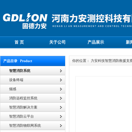
首 页
关于公司
产品展示
新
你的位置： 力安科技智慧消防救援支
产品目录 Product
智慧消防系统
设备终端
烟感
消防远程监控系统
智慧消防解决方案
智慧消防云平台
智慧消防物联网系统