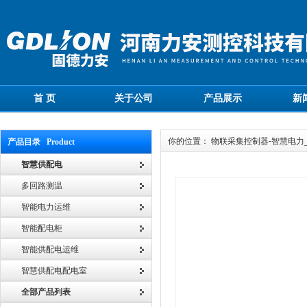
首 页
关于公司
产品展示
新
你的位置： 物联采集控制器-智慧电力
产品目录 Product
智慧供配电
多回路测温
智能电力运维
智能配电柜
智能供配电运维
智慧供配电配电室
全部产品列表