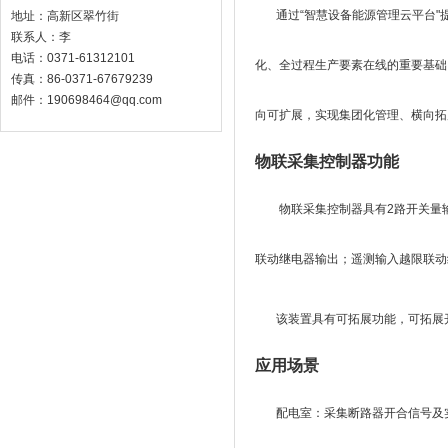
通过“智慧设备能源管理云平台"
地址：高新区翠竹街
联系人：李
电话：0371-61312101
化、全过程生产要素在线的重要基础
传真：86-0371-67679239
邮件：190698464@qq.com
向可扩展，实现集团化管理、横向拓
物联采集控制器功能
物联采集控制器具有2路开关量输入
联动继电器输出；遥测输入越限联动
该装置具有可拓展功能，可拓展开
应用场景
配电室：采集断路器开合信号及实