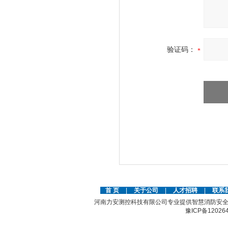
验证码：
首 页
|
关于公司
|
人才招聘
|
联系
河南力安测控科技有限公司专业提供智慧消防安全
豫ICP备12026