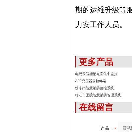
期的运维升级等
力安工作人员。
更多产品
电易云智能配电室集中监控
A30变压器云控终端
黔东南智慧消防监控系统
临江市医院智慧消防管理系统
在线留言
产品：