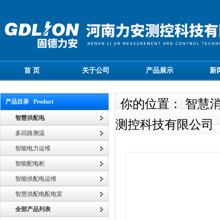
首 页
关于公司
产品展示
新
你的位置： 智慧
产品目录 Product
智慧供配电
测控科技有限公司
多回路测温
智能电力运维
智能配电柜
智能供配电运维
智慧供配电配电室
全部产品列表