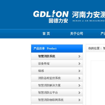
首 页
关于公司
产
你的位置： 
产品目录 Product
智慧消防系统
设备终端
烟感
消防远程监控系统
智慧消防解决方案
智慧消防云平台
智慧消防物联网系统