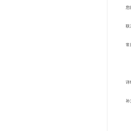
您
联
常
详
补