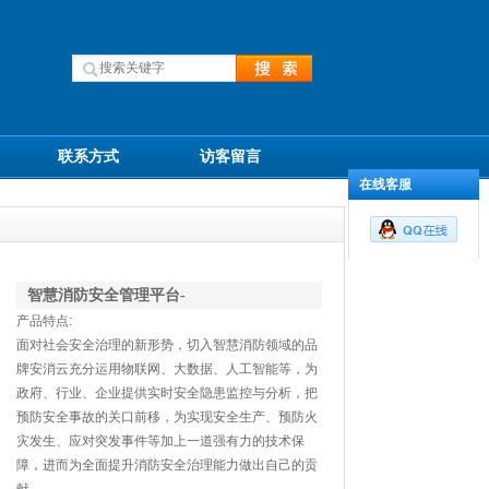
联系方式
访客留言
在线客服
智慧消防安全管理平台-
产品特点:
面对社会安全治理的新形势，切入智慧消防领域的品
牌安消云充分运用物联网、大数据、人工智能等，为
政府、行业、企业提供实时安全隐患监控与分析，把
预防安全事故的关口前移，为实现安全生产、预防火
灾发生、应对突发事件等加上一道强有力的技术保
障，进而为全面提升消防安全治理能力做出自己的贡