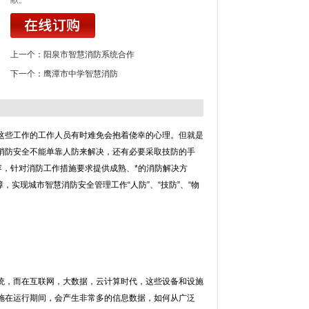
献。
上一个：
阳泉市智慧消防系统合作
下一个：
鹰潭市中学智慧消防
这些工作的工作人员有时难免会抱着侥幸的心理。但就是
消防安全不能单靠人防来解决，还有必要采取技防的手
容，针对消防工作措施要求提供成熟、*的消防解决方
实现城市智慧消防安全管理工作“人防”、“技防”、“物
统，而在互联网，大数据，云计算时代，这些设备和设施
施在运行期间，会产生非常多的信息数据，如何从广泛