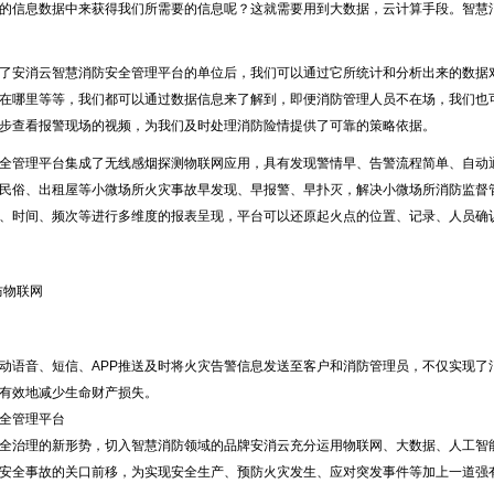
的信息数据中来获得我们所需要的信息呢？这就需要用到大数据，云计算手段。智慧
了安消云智慧消防安全管理平台的单位后，我们可以通过它所统计和分析出来的数据
在哪里等等，我们都可以通过数据信息来了解到，即便消防管理人员不在场，我们也
步查看报警现场的视频，为我们及时处理消防险情提供了可靠的策略依据。
全管理平台集成了无线感烟探测物联网应用，具有发现警情早、告警流程简单、自动
民俗、出租屋等小微场所火灾事故早发现、早报警、早扑灭，解决小微场所消防监督
、时间、频次等进行多维度的报表呈现，平台可以还原起火点的位置、记录、人员确
动语音、短信、APP推送及时将火灾告警信息发送至客户和消防管理员，不仅实现了
有效地减少生命财产损失。
全管理平台
全治理的新形势，切入智慧消防领域的品牌安消云充分运用物联网、大数据、人工智
安全事故的关口前移，为实现安全生产、预防火灾发生、应对突发事件等加上一道强