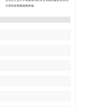
安消云工业大学实验室消防安全智能化建设智慧消
防
力安科技智能巡检终端