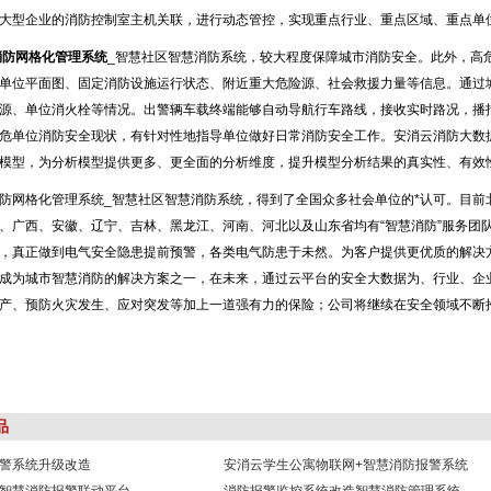
大型企业的消防控制室主机关联，进行动态管控，实现重点行业、重点区域、重点单
消防网格化管理系统
_智慧社区智慧消防系统，较大程度保障城市消防安全。此外，高
单位平面图、固定消防设施运行状态、附近重大危险源、社会救援力量等信息。通过
源、单位消火栓等情况。出警辆车载终端能够自动导航行车路线，接收实时路况，播
危单位消防安全现状，有针对性地指导单位做好日常消防安全工作。安消云消防大数
模型，为分析模型提供更多、更全面的分析维度，提升模型分析结果的真实性、有效
防网格化管理系统_智慧社区智慧消防系统，得到了全国众多社会单位的*认可。目前
、广西、安徽、辽宁、吉林、黑龙江、河南、河北以及山东省均有“智慧消防”服务团
，真正做到电气安全隐患提前预警，各类电气防患于未然。为客户提供更优质的解决
成为城市智慧消防的解决方案之一，在未来，通过云平台的安全大数据为、行业、企
产、预防火灾发生、应对突发等加上一道强有力的保险；公司将继续在安全领域不断
品
警系统升级改造
安消云学生公寓物联网+智慧消防报警系统