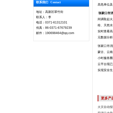
联系我们 Contact
高危单位及
地址：高新区翠竹街
张家口市
联系人：李
间调取起火
电话：0371-61312101
栓、天然水
传真：86-0371-67679239
实时查看高
邮件：190698464@qq.com
元数据分析
张家口市消
蒙古、云南
小时服务圈
云平台现已
实现安全生
更多产
火灾自动报