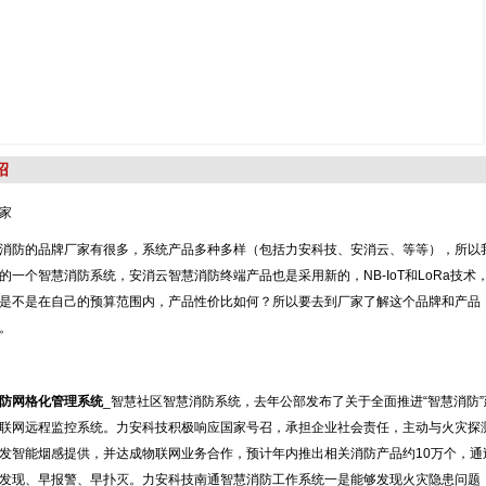
绍
家
消防的品牌厂家有很多，系统产品多种多样（包括力安科技、安消云、等等），所以
的一个智慧消防系统，安消云智慧消防终端产品也是采用新的，NB-IoT和LoRa技
是不是在自己的预算范围内，产品性价比如何？所以要去到厂家了解这个品牌和产品
。
防网格化管理系统
_智慧社区智慧消防系统，去年公部发布了关于全面推进“智慧消防”
联网远程监控系统。力安科技积极响应国家号召，承担企业社会责任，主动与火灾探测产
发智能烟感提供，并达成物联网业务合作，预计年内推出相关消防产品约10万个，
发现、早报警、早扑灭。力安科技南通智慧消防工作系统一是能够发现火灾隐患问题