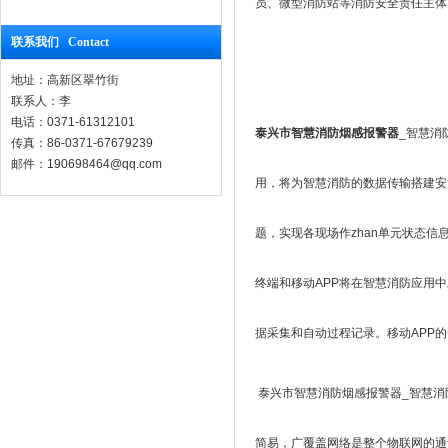
员、微型消防站等消防安全责任主体
联系我们 Contact
地址：高新区翠竹街
联系人：李
电话：0371-61312101
泰兴市智慧消防烟感报警器
_智慧消
传真：86-0371-67679239
邮件：190698464@qq.com
用，将为智慧消防的数据传输搭建安
题，实现各现场作zhan单元状态
终端和移动APP将在智慧消防应用
据采集和自动过程记录。移动APP
泰兴市智慧消防烟感报警器_智慧消防厂家
简易，广覆盖网络是整个物联网的通