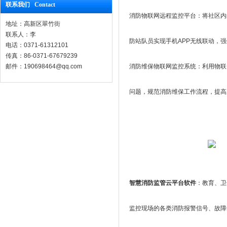
联系我们 Contact
消防物联网远程监控平台：将社区内
地址：高新区翠竹街
联系人：李
防站队员实现手机APP无线联动，
电话：0371-61312101
传真：86-0371-67679239
邮件：190698464@qq.com
消防维保物联网监控系统：利用物联
问题，规范消防维保工作流程，提高
智慧消防监管云平台软件
：教育、卫
监控现场的各类消防报警信号、故障