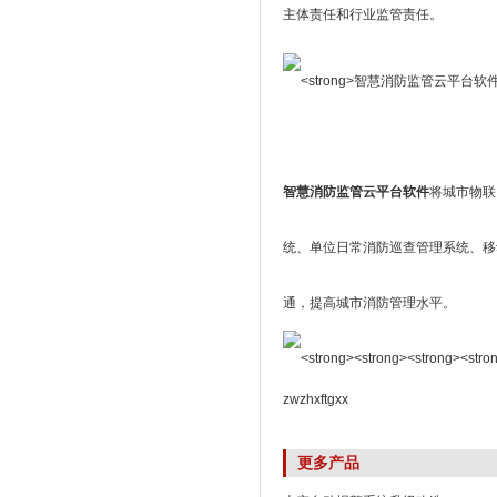
主体责任和行业监管责任。
智慧消防监管云平台软件
将城市物联
统、单位日常消防巡查管理系统、移
通，提高城市消防管理水平。
zwzhxftgxx
更多产品