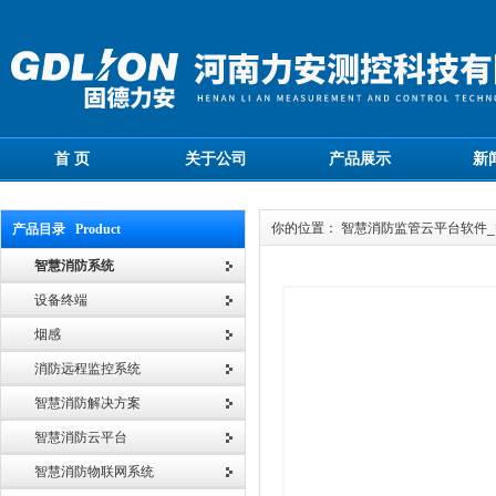
首 页
关于公司
产品展示
新
你的位置： 智慧消防监管云平台软件
产品目录 Product
智慧消防系统
设备终端
烟感
消防远程监控系统
智慧消防解决方案
智慧消防云平台
智慧消防物联网系统