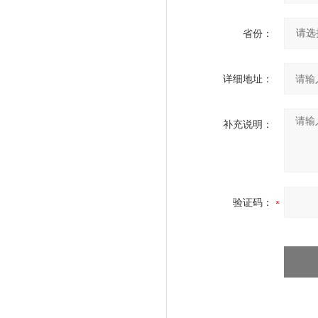
省份：
详细地址：
补充说明：
验证码：