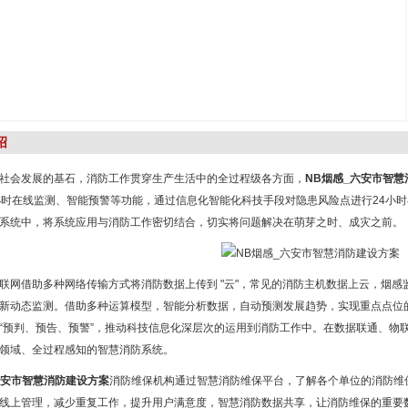
绍
社会发展的基石，消防工作贯穿生产生活中的全过程级各方面，
NB烟感_六安市智
小时在线监测、智能预警等功能，通过信息化智能化科技手段对隐患风险点进行24小
系统中，将系统应用与消防工作密切结合，切实将问题解决在萌芽之时、成灾之前。
联网借助多种网络传输方式将消防数据上传到 "云"，常见的消防主机数据上云，烟
新动态监测。借助多种运算模型，智能分析数据，自动预测发展趋势，实现重点点位
“预判、预告、预警”，推动科技信息化深层次的运用到消防工作中。在数据联通、物
领域、全过程感知的智慧消防系统。
六安市智慧消防建设方案
消防维保机构通过智慧消防维保平台，了解各个单位的消防维
线上管理，减少重复工作，提升用户满意度，智慧消防数据共享，让消防维保的重要