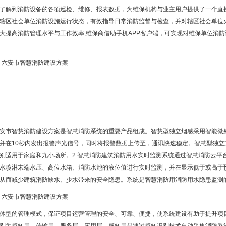
了解到消防设备的各项巡检、维修、报表数据，为维保机构与业主用户提供了一个直
辖区社会单位消防设施运行状态，有效指导日常消防监督与检查，并对辖区社会单位
大提高消防管理水平与工作效率;维保商借助手机APP客户端，可实现对维保单位消
六安市智慧消防建设方案是智慧消防系统的重要产品组成。智慧型独立烟感采用智能微
并在10秒内发出报警声光信号，同时将报警数据上传至，通讯快速稳定。智慧型独
别适用于家庭和九小场所。2.智慧消防建筑消防用水实时监测系统通过智慧消防云平
水喷淋末端水压、高位水箱、消防水池的液位值进行实时监测，并在显示低于或高于
从而减少建筑消防缺水、少水带来的安全隐患。系统是智慧消防用消防用水隐患监测
体型的管理模式，保证项目运营管理的安全、可靠、便捷，使系统建设有助于提升项