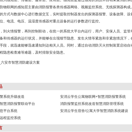
别为感知层、传输层、服务层、应用层。感知层是通过感知识别技术自动采集消防系
防物联网的感知层主要由消防报警各类传感器网络、视频监控系统、无线探测器构成
的方式与数据中心进行数据交互，实时提取控制器发出的探测器报警、设备故障、设
位、电流、电压、温湿度传感器对重点设备的运行参数进行监控。
，到火情报警，再到控制联动，在统一的系统大平台内运行，用户、安保人员、监管
备和传感器的运行状况，并能够在出现细节隐患、发生火情等紧急和非紧急情况下，
等手段，就迅速能够迅速通知到达相关人员。同时，通过自动消防灭火控制装置启动自
程隐患检查难等难题，及时排除安全隐患。
品
警系统升级改造
安消云学生公寓物联网+智慧消防报警系统
智慧消防报警联动平台
消防报警监控系统改造智慧消防管理系统
息平台系统
安消云学生宿舍/公寓大学智慧消防系统建设
远程监控系统
言