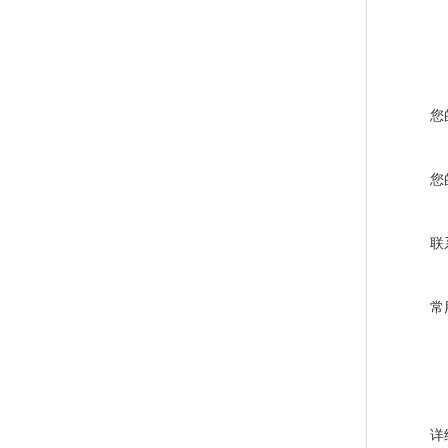
您
您
联
常
详