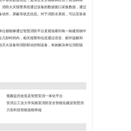
统中各类数据信息，是综合安全物联网区别于其他网络*
。消防火灾报警系统通过设备的数据接口采集数据，通过
备动作、屏蔽等状态信息。对于消防水系统，可以安装各
单位都能够通过智慧消防平台直观地看到每一栋建筑物中
在几秒时间内，相关报警和信息通过语音、邮件提醒和
动灭火设备和消防联动控制设备，有效解决单位消防隐
视频监控改造及智慧安消一体化平台
安消云工业大学实验室消防安全智能化建设智慧消
防
力安科技智能巡检终端