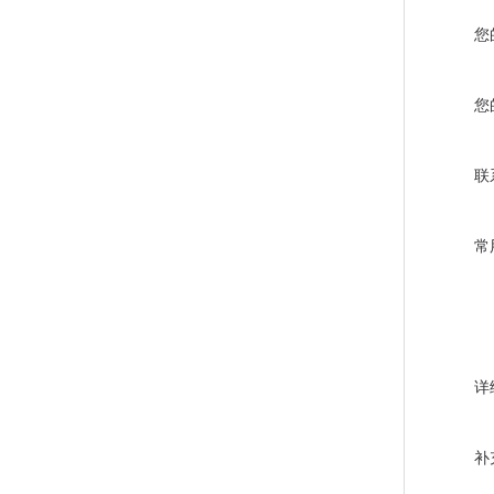
您
您
联
常
详
补