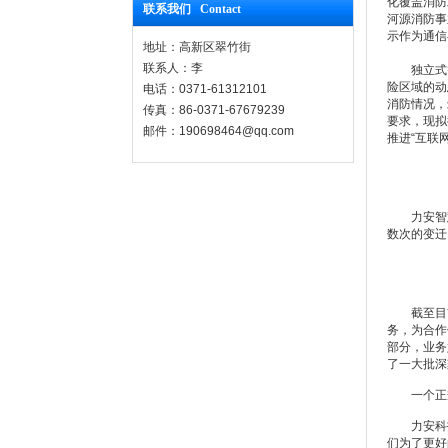
化覆盖消防
联系我们 Contact
河源消防事
示作为通信
地址：高新区翠竹街
联系人：李
独立式智能
险区域的动
电话：0371-61312101
消防情况，
传真：86-0371-67679239
要求，现拟
邮件：190698464@qq.com
推进“互联
力安智慧
数次的变迁
截至目前，
务，为合作
部分，业务
了一大批深
一个正规
力安科技
们为了更好