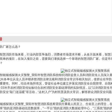
绍
厂家怎么选？
慧消防市场来看，行业内部竞争激烈，消费者市场需求不断，从各方面来看，智慧消
简单的项目，在加入项目之前，需要我们谨慎选择一个靠谱的智慧消防厂家。但是市
？
烟感探测火灾预警_荥阳市智慧消防系统组织消防监督人员和消防宣传人员深入童
式向各单位从业人员详细讲授消防法律法规和消防安全常识等相关知识，使群众在学
重要性。同时，结合本场所情况，督促社会单位建立并落实消防安全自我管理、自我
。03补齐农村消防宣传短板结合农村消防安全基础薄弱的实际情况，以“119消防宣传
防安全“敲门送温暖”等活动，“走村入户”为村民普及防火常识，解答群众消防安全问
烟感探测火灾预警_荥阳市智慧消防系统希望四方秉着人民至上、生命至上的理念，在
“一库”指的是消防基础信息数据库，“一平台”指的是消防大数据处理中心，“三系统”指