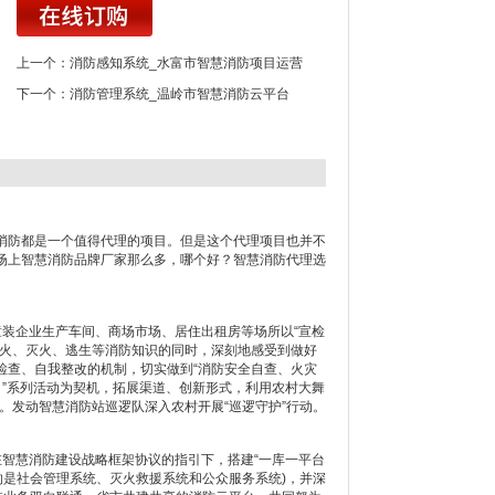
上一个：
消防感知系统_水富市智慧消防项目运营
下一个：
消防管理系统_温岭市智慧消防云平台
防都是一个值得代理的项目。但是这个代理项目也并不
场上智慧消防品牌厂家那么多，哪个好？智慧消防代理选
装企业生产车间、商场市场、居住出租房等场所以“宣检
防火、灭火、逃生等消防知识的同时，深刻地感受到做好
检查、自我整改的机制，切实做到“消防安全自查、火灾
月”系列活动为契机，拓展渠道、创新形式，利用农村大舞
题。发动智慧消防站巡逻队深入农村开展“巡逻守护”行动。
智慧消防建设战略框架协议的指引下，搭建“一库一平台
的的是社会管理系统、灭火救援系统和公众服务系统)，并深