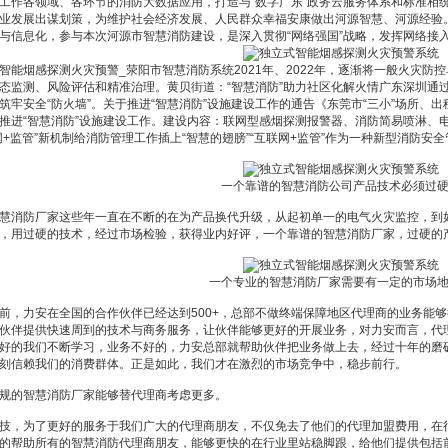
工作各领域、各环节的消防大数据应用，打造与“数字广东”政务云服务体系和标准相
业发展出谋划策，为维护社会经济发展、人民群众幸福安康做出河源智慧、河源经验
与信息化，参与本次河源市智慧消防建设，是深入贯彻“网络强国”战略，发挥网络接
烟感探测火灾预警_荥阳市智慧消防系统2021年、2022年，逐渐将一般火灾防
态监测、风险评估和精准治理。黄贝街道：“智慧消防”助力社区化解火情广东深圳通
筑牢安全“防火墙”。关于推进“智慧消防”设施建设工作的通告《东莞市“三小”场所
推进“智慧消防”设施建设工作。建设内容：联网型感烟探测报警器、消防简易喷淋、
网+监管”新机制给消防管理工作插上“智慧的翅膀”“互联网+监管”作为一种新型消防安
一个靠谱的智慧消防公司产品技术必须过
消防厂家这些年一直在不断的在为产品换代升级，从起初单一的电气火灾监控，到如
，用过硬的技术，经过市场检验，获得业内好评，一个靠谱的智慧消防厂家，过硬的
一个专业的智慧消防厂家需要有一定的市场
力安在全国的合作伙伴已经达到500+，总部不做终端保障地区代理商的业务能够很
伙伴提供快速周到的技术与商务服务，让伙伴能够更好的开展业务，对力安而言，代
好的我们不断学习，业务不好的，力安总部就帮助伙伴把业务做上去，经过十年的磨
刻信赖我们的消费群体。正是如此，我们才在激烈的市场竞争中，稳步前行。
的智慧消防厂家能够替代理商考虑更多。
，为了更好的服务于我们广大的代理商朋友，不仅免去了他们的代理加盟费用，在很
的帮助所有的智慧消防代理商朋友，能够更快的在行业里站稳脚跟，给他们提供包括