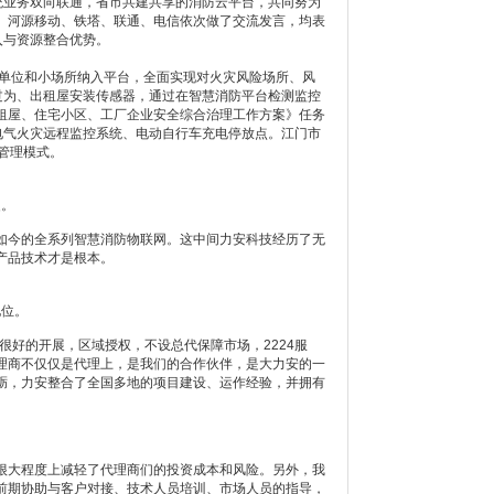
统业务双向联通，省市共建共享的消防云平台，共同努为
。河源移动、铁塔、联通、电信依次做了交流发言，均表
入与资源整合优势。
控单位和小场所纳入平台，全面实现对火灾风险场所、风
过为、出租屋安装传感器，通过在智慧消防平台检测监控
、出租屋、住宅小区、工厂企业安全综合治理工作方案》任务
电气火灾远程监控系统、电动自行车充电停放点。江门市
全管理模式。
硬。
今的全系列智慧消防物联网。这中间力安科技经历了无
产品技术才是根本。
地位。
好的开展，区域授权，不设总代保障市场，2224服
理商不仅仅是代理上，是我们的合作伙伴，是大力安的一
砺，力安整合了全国多地的项目建设、运作经验，并拥有
大程度上减轻了代理商们的投资成本和风险。另外，我
前期协助与客户对接、技术人员培训、市场人员的指导，