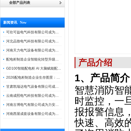
全部产品列表
新闻资讯 New
可欣可益电气科技有限公司成为力安电易云战略合作伙伴，共创智能配电新未来
河北品致电气科技有限公司成为力安电易云战略合作伙伴，共创智能配电新未来
河南天力电气设备有限公司成为力安电易云战略合作伙伴，共创智能配电新未来
配电柜制造企业智能化转型升级研讨会在力安成功举办
产品介绍
GD100智能配电柜 AI 大脑赋能配电柜制造企业高压一键顺控！
1、产品简介
2026配电柜制造企业生存图景：市场、政策与智能化转型路径
甘肃凯瑞达电气设备有限公司成为电易云战略合作伙伴，共创智能配电新未来
智慧消防智能
云南成熙电气科技有限公司成为力安电易云战略合作伙伴，共创智能配电新未来
时监控，一
河南古博电气有限公司成为力安电易云战略合作伙伴，共创智能配电新未来！
报报警信息
河南西屋成套设备有限公司成为力安电易云战略合作伙伴，共创智能配电新未来
快速、高效