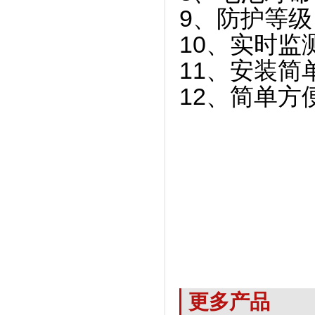
9、防护等级
10、实时监
11、安装
12、简单方
更多产品