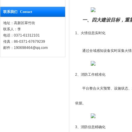
联系我们 Contact
一、四大建设目标，重
地址：高新区翠竹街
联系人：李
1、火情信息实时化
电话：0371-61312101
传真：86-0371-67679239
邮件：190698464@qq.com
通过全域感知设备实时采集火情
2、消防工作精
准化
平台整合
火灾预警、设施状态、
依据。
3、消防信息精
确化