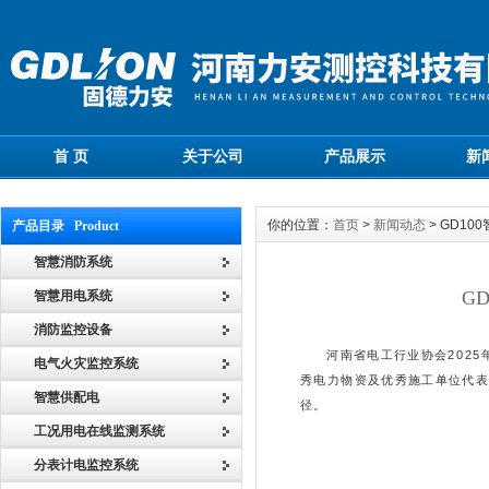
首 页
关于公司
产品展示
新
你的位置：
首页
>
新闻动态
> GD1
产品目录 Product
智慧消防系统
G
智慧用电系统
消防监控设备
河南省电工行业协会202
电气火灾监控系统
秀电力物资及优秀施工单位代
智慧供配电
径。
工况用电在线监测系统
分表计电监控系统